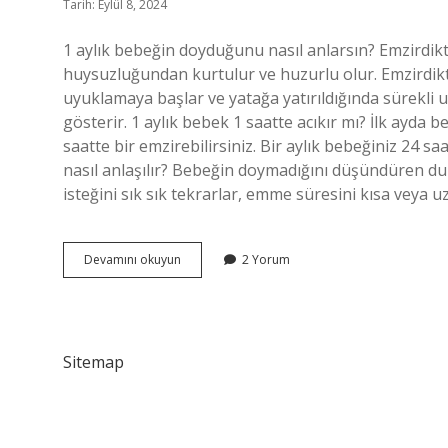
Tarih: Eylül 8, 2024
1 aylık bebeğin doyduğunu nasıl anlarsın? Emzirdik
huysuzluğundan kurtulur ve huzurlu olur. Emzirdi
uyuklamaya başlar ve yatağa yatırıldığında sürekli 
gösterir. 1 aylık bebek 1 saatte acıkır mı? İlk ayda b
saatte bir emzirebilirsiniz. Bir aylık bebeğiniz 24 
nasıl anlaşılır? Bebeğin doymadığını düşündüren d
isteğini sık sık tekrarlar, emme süresini kısa veya u
1
Devamını okuyun
2 Yorum
Aylık
Bebeğin
Doyduğu
Nasıl
Anlaşılır
Sitemap