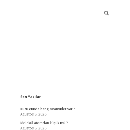
Sidebar
Son Yazılar
ilbet giriş yap
betexper bahis
Kuzu etinde hangi vitaminler var ?
Ağustos 8, 2026
Molekül atomdan küçük mü ?
Ağustos 8, 2026