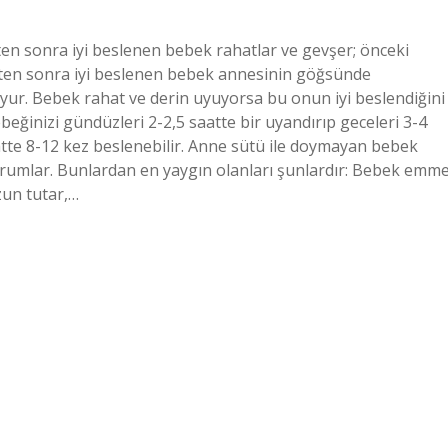
ten sonra iyi beslenen bebek rahatlar ve gevşer; önceki
kten sonra iyi beslenen bebek annesinin göğsünde
uyur. Bebek rahat ve derin uyuyorsa bu onun iyi beslendiğini
ebeğinizi gündüzleri 2-2,5 saatte bir uyandırıp geceleri 3-4
saatte 8-12 kez beslenebilir. Anne sütü ile doymayan bebek
urumlar. Bunlardan en yaygın olanları şunlardır: Bebek emm
zun tutar,…