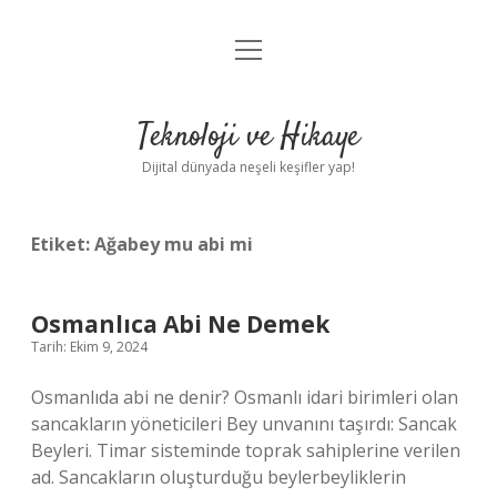
menüyü
Anasayfa
aç
Gizlilik Politikası
Teknoloji ve Hikaye
Yasal Uyarı
Dijital dünyada neşeli keşifler yap!
Hakkımızda
Etiket:
Ağabey mu abi mi
Osmanlıca Abi Ne Demek
Tarih: Ekim 9, 2024
Osmanlıda abi ne denir? Osmanlı idari birimleri olan
sancakların yöneticileri Bey unvanını taşırdı: Sancak
Beyleri. Timar sisteminde toprak sahiplerine verilen
ad. Sancakların oluşturduğu beylerbeyliklerin