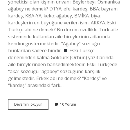
yöneticisi olan kişinin unvanı: Beylerbeyi. Osmanlıca
ağabey ne demek? DTYA; efe: kardeş, BBA; bayram:
kardeş, KBA-YA; keko: ağabey, BMİKA; biya:
kardeşlerin en büyüğüne verilen isim, AKKYA. Eski
Türkçe abi ne demek? Bu durum özellikle Türk aile
sisteminde kullanılan aile bireylerinin adlarında
kendini göstermektedir. “Ağabey” sözcüğü
bunlardan sadece biridir.
Eski Türkçe
döneminden kalma Göktürk (Orhun) yazıtlarında
aile bireylerinden bahsedilmektedir. Eski Türkçede
“aka” sözcüğü “ağabey” sözcüğüne karşılık
gelmektedir. Erkek abi ne demek? “Kardeş” ve
“kardeş” arasındaki fark…
Osmanlıca
Devamını okuyun
10 Yorum
Abi
Ne
Demek