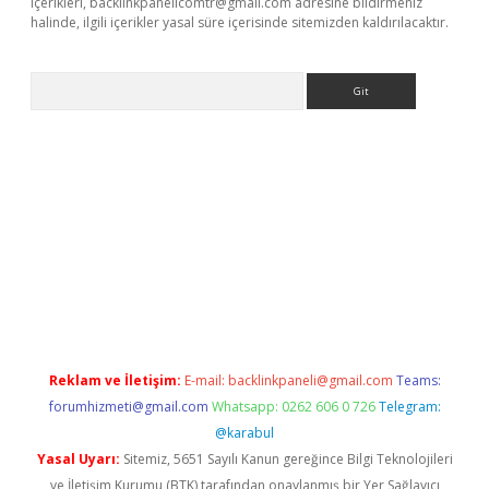
içerikleri,
backlinkpanelicomtr@gmail.com
adresine bildirmeniz
halinde, ilgili içerikler yasal süre içerisinde sitemizden kaldırılacaktır.
Arama
his
Reklam ve İletişim:
E-mail:
backlinkpaneli@gmail.com
Teams:
forumhizmeti@gmail.com
Whatsapp: 0262 606 0 726
Telegram:
@karabul
Yasal Uyarı:
Sitemiz, 5651 Sayılı Kanun gereğince Bilgi Teknolojileri
ve İletişim Kurumu (BTK) tarafından onaylanmış bir Yer Sağlayıcı