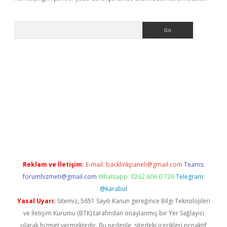
Arama
ahis
Reklam ve İletişim:
E-mail:
backlinkpaneli@gmail.com
Teams:
forumhizmeti@gmail.com
Whatsapp: 0262 606 0 726
Telegram:
@karabul
Yasal Uyarı:
Sitemiz, 5651 Sayılı Kanun gereğince Bilgi Teknolojileri
ve İletişim Kurumu (BTK) tarafından onaylanmış bir Yer Sağlayıcı
olarak hizmet vermektedir. Bu nedenle, sitedeki içerikleri proaktif