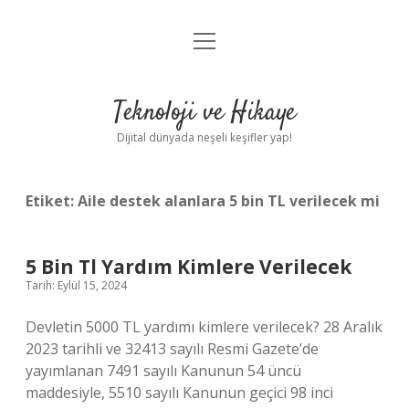
menüyü
Anasayfa
aç
Gizlilik Politikası
Teknoloji ve Hikaye
Yasal Uyarı
Dijital dünyada neşeli keşifler yap!
Hakkımızda
Etiket:
Aile destek alanlara 5 bin TL verilecek mi
5 Bin Tl Yardım Kimlere Verilecek
Tarih: Eylül 15, 2024
Devletin 5000 TL yardımı kimlere verilecek? 28 Aralık
2023 tarihli ve 32413 sayılı Resmi Gazete’de
yayımlanan 7491 sayılı Kanunun 54 üncü
maddesiyle, 5510 sayılı Kanunun geçici 98 inci