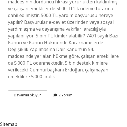
maddesinin dördüncü fıkrası yürürlükten kaldırılmış
ve çalışan emekliler de 5000 TL’lik ödeme tutarına
dahil edilmiştir. 5000 TL yardım başvurusu nereye
yapılır? Başvurular e-devlet üzerinden veya sosyal
yardımlaşma ve dayanışma vakıfları aracılığıyla
yapılabiliyor. 5 bin TL kimler alabilir? 7491 sayılı Bazı
Kanun ve Kanun Hükmünde Kararnamelerde
Değişiklik Yapılmasına Dair Kanun’un 54.
maddesinde yer alan hükme göre, çalışan emeklilere
de 5.000 TL ödenmektedir. 5 bin destek kimlere
verilecek? Cumhurbaşkanı Erdoğan, çalışmayan
emeklilere 5.000 liralık…
5
Devamını okuyun
2 Yorum
Bin
Tl
Yardım
Kimlere
Verilecek
Sitemap