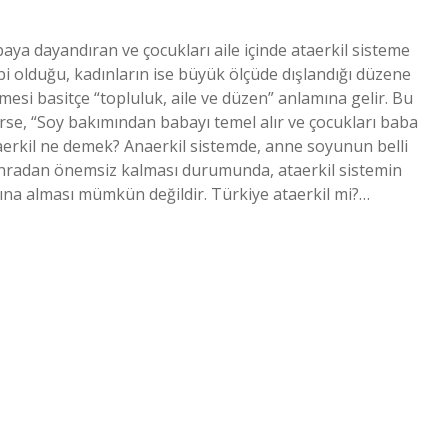
baya dayandıran ve çocukları aile içinde ataerkil sisteme
i olduğu, kadınların ise büyük ölçüde dışlandığı düzene
mesi basitçe “topluluk, aile ve düzen” anlamına gelir. Bu
rse, “Soy bakımından babayı temel alır ve çocukları baba
taerkil ne demek? Anaerkil sistemde, anne soyunun belli
sonradan önemsiz kalması durumunda, ataerkil sistemin
na alması mümkün değildir. Türkiye ataerkil mi?…