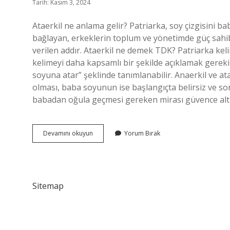
Tarih: Kasım 3, 2024
Ataerkil ne anlama gelir? Patriarka, soy çizgisini ba
bağlayan, erkeklerin toplum ve yönetimde güç sahib
verilen addır. Ataerkil ne demek TDK? Patriarka keli
kelimeyi daha kapsamlı bir şekilde açıklamak gereki
soyuna atar” şeklinde tanımlanabilir. Anaerkil ve a
olması, baba soyunun ise başlangıçta belirsiz ve 
babadan oğula geçmesi gereken mirası güvence altı
Ataerkil
Devamını okuyun
Yorum Bırak
Kelimeler
Ne
Demek
Sitemap