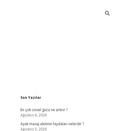
Sidebar
Son Yazılar
ilbet giriş yap
betexper bahis
En çok cinsel gücü ne artırır ?
Ağustos 6, 2026
Ayak masaj aletinin faydaları nelerdir ?
Ağustos 5, 2026