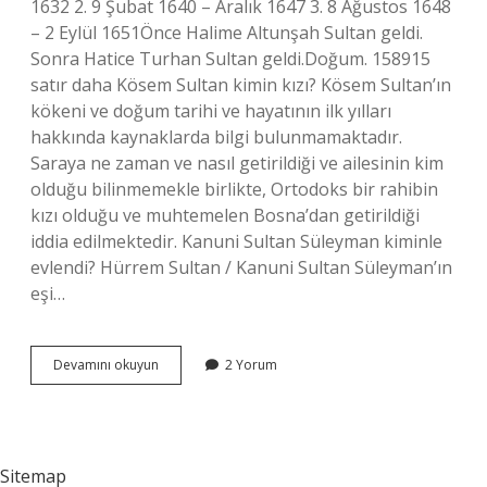
1632 2. 9 Şubat 1640 – Aralık 1647 3. 8 Ağustos 1648
– 2 Eylül 1651Önce Halime Altunşah Sultan geldi.
Sonra Hatice Turhan Sultan geldi.Doğum. 158915
satır daha Kösem Sultan kimin kızı? Kösem Sultan’ın
kökeni ve doğum tarihi ve hayatının ilk yılları
hakkında kaynaklarda bilgi bulunmamaktadır.
Saraya ne zaman ve nasıl getirildiği ve ailesinin kim
olduğu bilinmemekle birlikte, Ortodoks bir rahibin
kızı olduğu ve muhtemelen Bosna’dan getirildiği
iddia edilmektedir. Kanuni Sultan Süleyman kiminle
evlendi? Hürrem Sultan / Kanuni Sultan Süleyman’ın
eşi…
Kösem
Devamını okuyun
2 Yorum
Sultan
Sultan
Süleymanın
Neyi
Oluyor
Sitemap