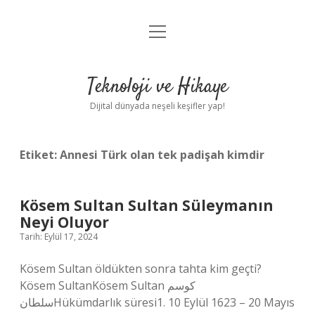
menüyü
Anasayfa
aç
Gizlilik Politikası
Teknoloji ve Hikaye
Yasal Uyarı
Dijital dünyada neşeli keşifler yap!
Hakkımızda
Etiket:
Annesi Türk olan tek padişah kimdir
Kösem Sultan Sultan Süleymanın
Neyi Oluyor
Tarih: Eylül 17, 2024
Kösem Sultan öldükten sonra tahta kim geçti?
Kösem SultanKösem Sultan كوسم
سلطانHükümdarlık süresi1. 10 Eylül 1623 – 20 Mayıs