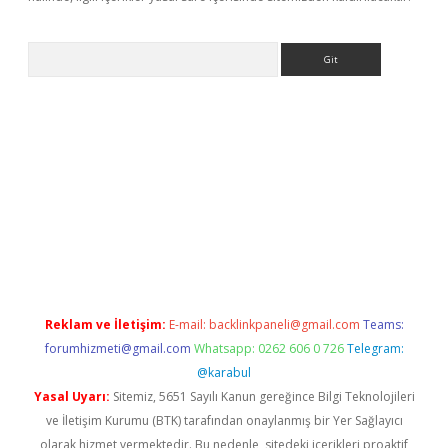
Arama
his
Reklam ve İletişim:
E-mail:
backlinkpaneli@gmail.com
Teams:
forumhizmeti@gmail.com
Whatsapp: 0262 606 0 726
Telegram:
@karabul
Yasal Uyarı:
Sitemiz, 5651 Sayılı Kanun gereğince Bilgi Teknolojileri
ve İletişim Kurumu (BTK) tarafından onaylanmış bir Yer Sağlayıcı
olarak hizmet vermektedir. Bu nedenle, sitedeki içerikleri proaktif