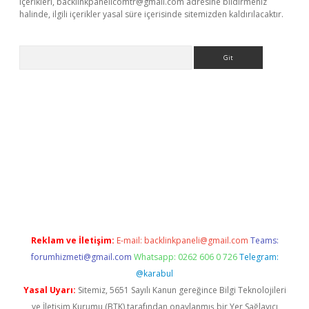
içerikleri,
backlinkpanelicomtr@gmail.com
adresine bildirmeniz
halinde, ilgili içerikler yasal süre içerisinde sitemizden kaldırılacaktır.
Arama
 bahis
Reklam ve İletişim:
E-mail:
backlinkpaneli@gmail.com
Teams:
forumhizmeti@gmail.com
Whatsapp: 0262 606 0 726
Telegram:
@karabul
Yasal Uyarı:
Sitemiz, 5651 Sayılı Kanun gereğince Bilgi Teknolojileri
ve İletişim Kurumu (BTK) tarafından onaylanmış bir Yer Sağlayıcı