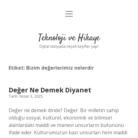
menüyü
Anasayfa
aç
Gizlilik Politikası
Teknoloji ve Hikaye
Yasal Uyarı
Dijital dünyada neşeli keşifler yap!
Hakkımızda
Etiket:
Bizim değerlerimiz nelerdir
Değer Ne Demek Diyanet
Tarih: Nisan 3, 2025
Değer ne demek dinde? Değer: Bir milletin sahip
olduğu sosyal, kültürel, ekonomik ve bilimsel
alanlardaki maddi ve manevi unsurların bütününü
ifade eder. Kültürümüzün bazı unsurları hem maddi