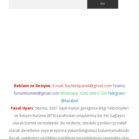
Arama
ahis
Reklam ve İletişim:
E-mail:
backlinkpaneli@gmail.com
Teams:
forumhizmeti@gmail.com
Whatsapp: 0262 606 0 726
Telegram:
@karabul
Yasal Uyarı:
Sitemiz, 5651 Sayılı Kanun gereğince Bilgi Teknolojileri
ve İletişim Kurumu (BTK) tarafından onaylanmış bir Yer Sağlayıcı
olarak hizmet vermektedir. Bu nedenle, sitedeki içerikleri proaktif
olarak denetleme veya araştırma yükümlülüğümüz bulunmamaktadır.
Ancak, üyelerimiz yazdıkları içeriklerin sorumluluğunu taşımakta olup,