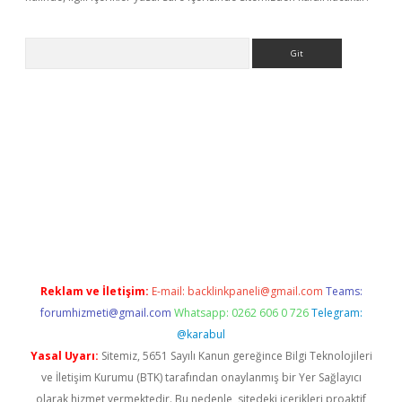
Arama
iş yap
betexper bahis
Reklam ve İletişim:
E-mail:
backlinkpaneli@gmail.com
Teams:
forumhizmeti@gmail.com
Whatsapp: 0262 606 0 726
Telegram:
@karabul
Yasal Uyarı:
Sitemiz, 5651 Sayılı Kanun gereğince Bilgi Teknolojileri
ve İletişim Kurumu (BTK) tarafından onaylanmış bir Yer Sağlayıcı
olarak hizmet vermektedir. Bu nedenle, sitedeki içerikleri proaktif