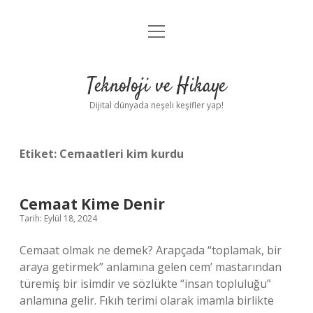
menüyü
Anasayfa
aç
Gizlilik Politikası
Teknoloji ve Hikaye
Yasal Uyarı
Dijital dünyada neşeli keşifler yap!
Hakkımızda
Etiket:
Cemaatleri kim kurdu
Cemaat Kime Denir
Tarih: Eylül 18, 2024
Cemaat olmak ne demek? Arapçada “toplamak, bir
araya getirmek” anlamına gelen cem’ mastarından
türemiş bir isimdir ve sözlükte “insan topluluğu”
anlamına gelir. Fıkıh terimi olarak imamla birlikte