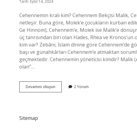
Tarih: Eylül 14, 2024
Cehennemin kralı kim? Cehennem Bekçisi Malik, Ceh
netleşir. Buna göre, Molek’e çocukların kurban edil
Ge Hinnom), Cehennem’e, Molek ise Malik’e dönüşm
üç tanrısından biri olan Hades, Rhea ve Kronos’un
kim var? Zebâni, İslam dinine göre Cehennem’de gö
başı ve günahkârları Cehennem’e atmaktan sorumlu m
geçmektedir. Cehennemin yöneticisi kimdir? Malik (Arapça: مالك), “mülk” kökünden türetilen v
olan”…
Cehennemin
Devamını okuyun
2 Yorum
Sahibi
Kimdir
Sitemap