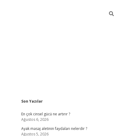
Sidebar
Son Yazılar
ilbet giriş yap
En çok cinsel gücü ne artırır ?
Ağustos 6, 2026
Ayak masaj aletinin faydaları nelerdir ?
Ağustos 5, 2026