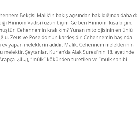
ennem Bekçisi Malik’in bakış açısından bakıldığında daha d
diği Hinnom Vadisi (uzun biçim: Ge ben Hinnom, kısa biçim:
üştür. Cehennemin kralı kim? Yunan mitolojisinin en ünlü
 oğlu, Zeus ve Poseidon’un kardeşidir. Cehennemin başında
rev yapan meleklerin adıdır. Malik, Cehennem meleklerinin
elektir. Şeytanlar, Kur’an’da Alak Suresi’nin 18. ayetinde
e “mülk sahibi