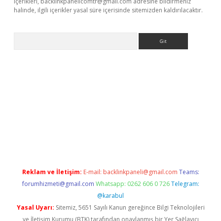
içerikleri,
backlinkpanelicomtr@gmail.com
adresine bildirmeniz
halinde, ilgili içerikler yasal süre içerisinde sitemizden kaldırılacaktır.
Arama
ahis
Reklam ve İletişim:
E-mail:
backlinkpaneli@gmail.com
Teams:
forumhizmeti@gmail.com
Whatsapp: 0262 606 0 726
Telegram:
@karabul
Yasal Uyarı:
Sitemiz, 5651 Sayılı Kanun gereğince Bilgi Teknolojileri
ve İletişim Kurumu (BTK) tarafından onaylanmış bir Yer Sağlayıcı