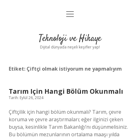
menüyü
Anasayfa
aç
Gizlilik Politikası
Teknoloji ve Hikaye
Yasal Uyarı
Dijital dünyada neşeli keşifler yap!
Hakkımızda
Etiket:
Çiftçi olmak istiyorum ne yapmalıyım
Tarım Için Hangi Bölüm Okunmalı
Tarih: Eylül 26, 2024
Çiftçilik için hangi bölüm okunmalı? Tarım, çevre
koruma ve çevre araştırmaları; eğer ilginizi çeken
buysa, kesinlikle Tarım Bakanlığı’nı düşünmelisiniz.
Bu bölümün mezunlarının ortalama maaşı yılda