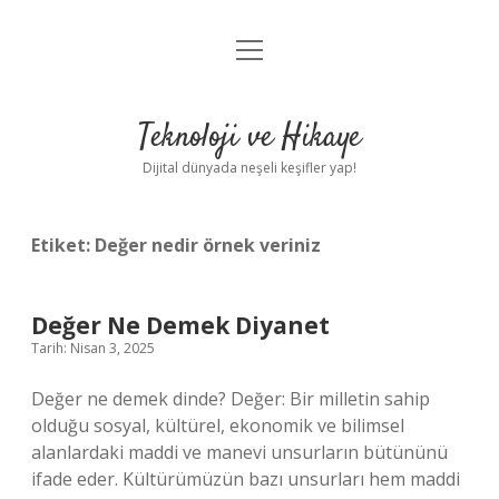
menüyü
Anasayfa
aç
Gizlilik Politikası
Teknoloji ve Hikaye
Yasal Uyarı
Dijital dünyada neşeli keşifler yap!
Hakkımızda
Etiket:
Değer nedir örnek veriniz
Değer Ne Demek Diyanet
Tarih: Nisan 3, 2025
Değer ne demek dinde? Değer: Bir milletin sahip
olduğu sosyal, kültürel, ekonomik ve bilimsel
alanlardaki maddi ve manevi unsurların bütününü
ifade eder. Kültürümüzün bazı unsurları hem maddi