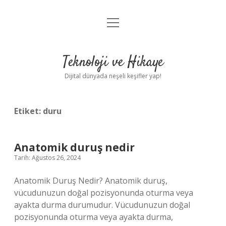
menüyü
Anasayfa
aç
Gizlilik Politikası
Teknoloji ve Hikaye
Yasal Uyarı
Dijital dünyada neşeli keşifler yap!
Hakkımızda
Etiket:
duru
Anatomik duruş nedir
Tarih: Ağustos 26, 2024
Anatomik Duruş Nedir? Anatomik duruş,
vücudunuzun doğal pozisyonunda oturma veya
ayakta durma durumudur. Vücudunuzun doğal
pozisyonunda oturma veya ayakta durma,