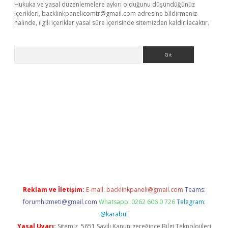
Hukuka ve yasal düzenlemelere aykırı olduğunu düşündüğünüz
içerikleri,
backlinkpanelicomtr@gmail.com
adresine bildirmeniz
halinde, ilgili içerikler yasal süre içerisinde sitemizden kaldırılacaktır.
Arama
his
Reklam ve İletişim:
E-mail:
backlinkpaneli@gmail.com
Teams:
forumhizmeti@gmail.com
Whatsapp: 0262 606 0 726
Telegram:
@karabul
Yasal Uyarı:
Sitemiz, 5651 Sayılı Kanun gereğince Bilgi Teknolojileri