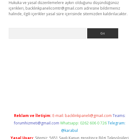
Hukuka ve yasal düzenlemelere aykırı olduğunu düşündüğünüz
içerikleri,
backlinkpanelicomtr@gmail.com
adresine bildirmeniz
halinde, ilgili içerikler yasal süre içerisinde sitemizden kaldırılacaktır.
Arama
his
Reklam ve İletişim:
E-mail:
backlinkpaneli@gmail.com
Teams:
forumhizmeti@gmail.com
Whatsapp: 0262 606 0 726
Telegram:
@karabul
Yasal Uyarı:
Sitemiz, 5651 Sayılı Kanun gereğince Bilgi Teknolojileri