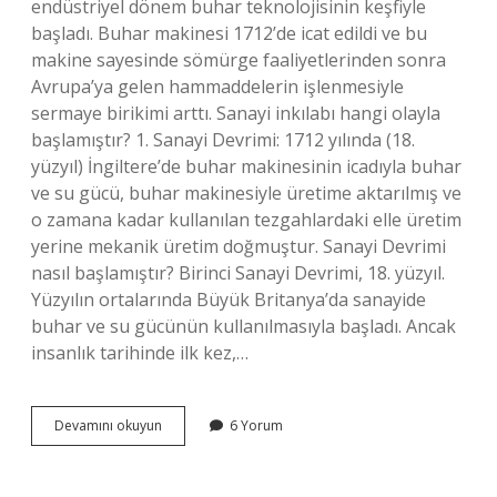
endüstriyel dönem buhar teknolojisinin keşfiyle
başladı. Buhar makinesi 1712’de icat edildi ve bu
makine sayesinde sömürge faaliyetlerinden sonra
Avrupa’ya gelen hammaddelerin işlenmesiyle
sermaye birikimi arttı. Sanayi inkılabı hangi olayla
başlamıştır? 1. Sanayi Devrimi: 1712 yılında (18.
yüzyıl) İngiltere’de buhar makinesinin icadıyla buhar
ve su gücü, buhar makinesiyle üretime aktarılmış ve
o zamana kadar kullanılan tezgahlardaki elle üretim
yerine mekanik üretim doğmuştur. Sanayi Devrimi
nasıl başlamıştır? Birinci Sanayi Devrimi, 18. yüzyıl.
Yüzyılın ortalarında Büyük Britanya’da sanayide
buhar ve su gücünün kullanılmasıyla başladı. Ancak
insanlık tarihinde ilk kez,…
Sanayi
Devamını okuyun
6 Yorum
Devrimi
Ilk
Olarak