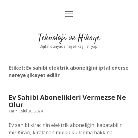
menüyü
Anasayfa
aç
Gizlilik Politikası
Teknoloji ve Hikaye
Yasal Uyarı
Dijital dünyada neşeli keşifler yap!
Hakkımızda
Etiket:
Ev sahibi elektrik aboneliğini iptal ederse
nereye şikayet edilir
Ev Sahibi Abonelikleri Vermezse Ne
Olur
Tarih: Eylül 30, 2024
Ev sahibi kiracinin elektrik aboneliğini kapatabilir
mi? Kiracı, kiralanan mülkü kullanma hakkına