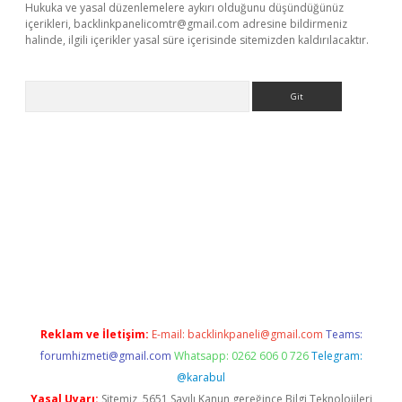
Hukuka ve yasal düzenlemelere aykırı olduğunu düşündüğünüz
içerikleri,
backlinkpanelicomtr@gmail.com
adresine bildirmeniz
halinde, ilgili içerikler yasal süre içerisinde sitemizden kaldırılacaktır.
Arama
ap
betexper bahis
Reklam ve İletişim:
E-mail:
backlinkpaneli@gmail.com
Teams:
forumhizmeti@gmail.com
Whatsapp: 0262 606 0 726
Telegram:
@karabul
Yasal Uyarı:
Sitemiz, 5651 Sayılı Kanun gereğince Bilgi Teknolojileri