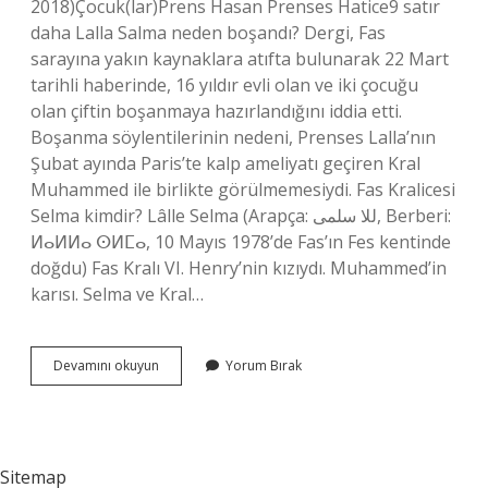
2018)Çocuk(lar)Prens Hasan Prenses Hatice9 satır
daha Lalla Salma neden boşandı? Dergi, Fas
sarayına yakın kaynaklara atıfta bulunarak 22 Mart
tarihli haberinde, 16 yıldır evli olan ve iki çocuğu
olan çiftin boşanmaya hazırlandığını iddia etti.
Boşanma söylentilerinin nedeni, Prenses Lalla’nın
Şubat ayında Paris’te kalp ameliyatı geçiren Kral
Muhammed ile birlikte görülmemesiydi. Fas Kralicesi
Selma kimdir? Lâlle Selma (Arapça: للا سلمى‎, Berberi:
ⵍⴰⵍⵍⴰ ⵙⵍⵎⴰ, 10 Mayıs 1978’de Fas’ın Fes kentinde
doğdu) Fas Kralı VI. Henry’nin kızıydı. Muhammed’in
karısı. Selma ve Kral…
Fas
Devamını okuyun
Yorum Bırak
Kralı
Eşi
Kimdir
Sitemap