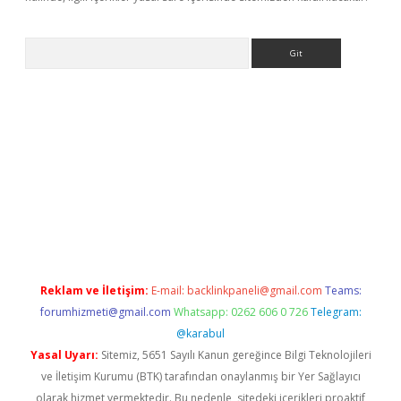
Arama
riş yap
betexper bahis
Reklam ve İletişim:
E-mail:
backlinkpaneli@gmail.com
Teams:
forumhizmeti@gmail.com
Whatsapp: 0262 606 0 726
Telegram:
@karabul
Yasal Uyarı:
Sitemiz, 5651 Sayılı Kanun gereğince Bilgi Teknolojileri
ve İletişim Kurumu (BTK) tarafından onaylanmış bir Yer Sağlayıcı
olarak hizmet vermektedir. Bu nedenle, sitedeki içerikleri proaktif