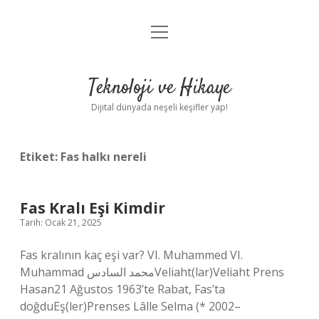
menüyü
Anasayfa
aç
Gizlilik Politikası
Teknoloji ve Hikaye
Yasal Uyarı
Dijital dünyada neşeli keşifler yap!
Hakkımızda
Etiket:
Fas halkı nereli
Fas Kralı Eşi Kimdir
Tarih: Ocak 21, 2025
Fas kralının kaç eşi var? VI. Muhammed VI.
Muhammad محمد السادسVeliaht(lar)Veliaht Prens
Hasan21 Ağustos 1963’te Rabat, Fas’ta
doğduEş(ler)Prenses Lâlle Selma (* 2002–