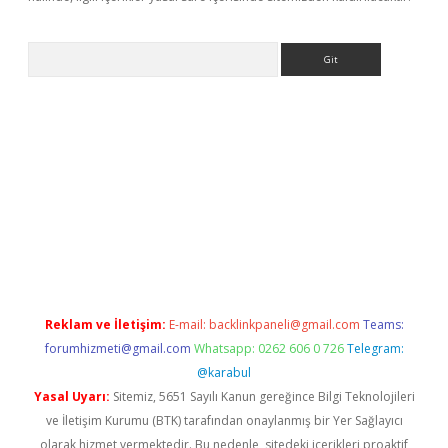
Arama
his
Reklam ve İletişim:
E-mail:
backlinkpaneli@gmail.com
Teams:
forumhizmeti@gmail.com
Whatsapp: 0262 606 0 726
Telegram:
@karabul
Yasal Uyarı:
Sitemiz, 5651 Sayılı Kanun gereğince Bilgi Teknolojileri
ve İletişim Kurumu (BTK) tarafından onaylanmış bir Yer Sağlayıcı
olarak hizmet vermektedir. Bu nedenle, sitedeki içerikleri proaktif