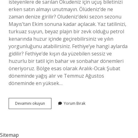
isteyenlere de sarılan Okudeniz için uçuş biletinizi
erken satın almayı unutmayın. Ölüdeniz’de ne
zaman denize girilir? Oludeniz’deki sezon sezonu
Mayıs’tan Ekim sonuna kadar açılacak. Yaz tatilinizi,
turkuaz suyun, beyaz plajın bir zevk olduğu petrol
kenarında huzur içinde geçirebilirsiniz ve yılın
yorgunluğunu atabilirsiniz. Fethiye’ye hangi aylarda
gidilir? Fethiye’de kışın da yüzebilen sessiz ve
huzurlu bir tatil için bahar ve sonbahar dönemleri
öneriyoruz. Bölge esas olarak Aralık-Ocak Şubat
döneminde yağış alır ve Temmuz Ağustos
döneminde en yüksek…
Ölüdenize
Devamını okuyun
Yorum Bırak
Ne
Zaman
Gidilir
Sitemap