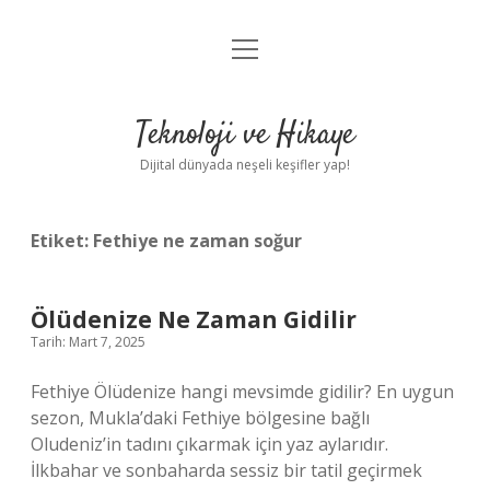
menüyü
Anasayfa
aç
Gizlilik Politikası
Teknoloji ve Hikaye
Yasal Uyarı
Dijital dünyada neşeli keşifler yap!
Hakkımızda
Etiket:
Fethiye ne zaman soğur
Ölüdenize Ne Zaman Gidilir
Tarih: Mart 7, 2025
Fethiye Ölüdenize hangi mevsimde gidilir? En uygun
sezon, Mukla’daki Fethiye bölgesine bağlı
Oludeniz’in tadını çıkarmak için yaz aylarıdır.
İlkbahar ve sonbaharda sessiz bir tatil geçirmek