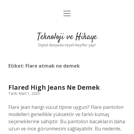
menüyü
Anasayfa
aç
Gizlilik Politikası
Teknoloji ve Hikaye
Yasal Uyarı
Dijital dünyada neşeli keşifler yap!
Hakkımızda
Etiket:
Flare atmak ne demek
Flared High Jeans Ne Demek
Tarih: Mart 1, 2025
Flare jean hangi vücut tipine uygun? Flare pantolon
modelleri genellikle yüksektir ve farklı kumaş
seçeneklerine sahiptir. Bu pantolon bacakların daha
uzun ve ince görünmesini sağlayabilir. Bu nedenle,