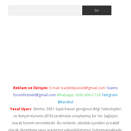
Arama
ahis
Reklam ve İletişim:
E-mail:
backlinkpaneli@gmail.com
Teams:
forumhizmeti@gmail.com
Whatsapp: 0262 606 0 726
Telegram:
@karabul
Yasal Uyarı:
Sitemiz, 5651 Sayılı Kanun gereğince Bilgi Teknolojileri
ve İletişim Kurumu (BTK) tarafından onaylanmış bir Yer Sağlayıcı
olarak hizmet vermektedir. Bu nedenle, sitedeki içerikleri proaktif
olarak denetleme veya araştırma yükümlülüğümüz bulunmamaktadır.