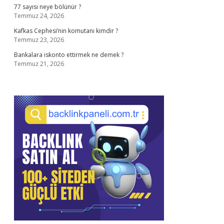
77 sayısı neye bölünür ?
Temmuz 24, 2026
Kafkas Cephesi’nin komutanı kimdir ?
Temmuz 23, 2026
Bankalara iskonto ettirmek ne demek ?
Temmuz 21, 2026