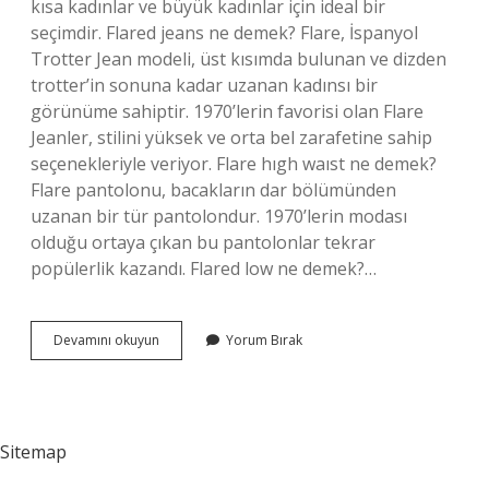
kısa kadınlar ve büyük kadınlar için ideal bir
seçimdir. Flared jeans ne demek? Flare, İspanyol
Trotter Jean modeli, üst kısımda bulunan ve dizden
trotter’in sonuna kadar uzanan kadınsı bir
görünüme sahiptir. 1970’lerin favorisi olan Flare
Jeanler, stilini yüksek ve orta bel zarafetine sahip
seçenekleriyle veriyor. Flare hıgh waıst ne demek?
Flare pantolonu, bacakların dar bölümünden
uzanan bir tür pantolondur. 1970’lerin modası
olduğu ortaya çıkan bu pantolonlar tekrar
popülerlik kazandı. Flared low ne demek?…
Flared
Devamını okuyun
Yorum Bırak
High
Jeans
Ne
Demek
Sitemap