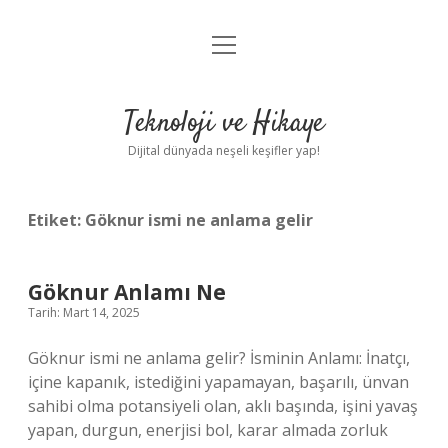
menüyü
Anasayfa
aç
Gizlilik Politikası
Teknoloji ve Hikaye
Yasal Uyarı
Dijital dünyada neşeli keşifler yap!
Hakkımızda
Etiket:
Göknur ismi ne anlama gelir
Göknur Anlamı Ne
Tarih: Mart 14, 2025
Göknur ismi ne anlama gelir? İsminin Anlamı: İnatçı,
içine kapanık, istediğini yapamayan, başarılı, ünvan
sahibi olma potansiyeli olan, aklı başında, işini yavaş
yapan, durgun, enerjisi bol, karar almada zorluk