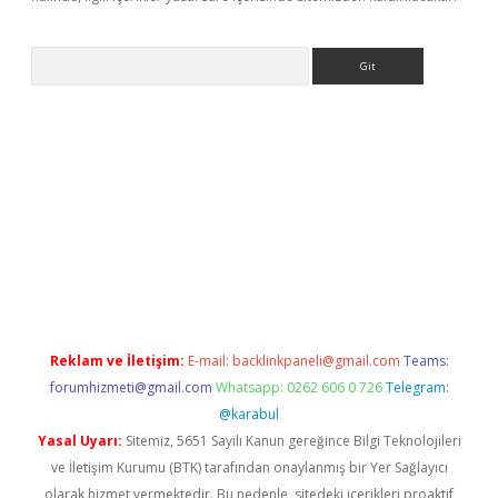
Arama
his
Reklam ve İletişim:
E-mail:
backlinkpaneli@gmail.com
Teams:
forumhizmeti@gmail.com
Whatsapp: 0262 606 0 726
Telegram:
@karabul
Yasal Uyarı:
Sitemiz, 5651 Sayılı Kanun gereğince Bilgi Teknolojileri
ve İletişim Kurumu (BTK) tarafından onaylanmış bir Yer Sağlayıcı
olarak hizmet vermektedir. Bu nedenle, sitedeki içerikleri proaktif