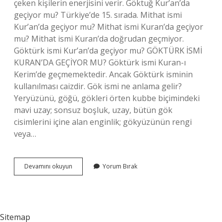
çeken kişilerin enerjisini verir. Göktuğ Kur’an’da
geçiyor mu? Türkiye’de 15. sırada. Mithat ismi
Kur’an’da geçiyor mu? Mithat ismi Kuran’da geçiyor
mu? Mithat ismi Kuran’da doğrudan geçmiyor.
Göktürk ismi Kur’an’da geçiyor mu? GÖKTÜRK İSMİ
KURAN’DA GEÇİYOR MU? Göktürk ismi Kuran-ı
Kerim’de geçmemektedir. Ancak Göktürk isminin
kullanılması caizdir. Gök ismi ne anlama gelir?
Yeryüzünü, göğü, gökleri örten kubbe biçimindeki
mavi uzay; sonsuz boşluk, uzay, bütün gök
cisimlerini içine alan enginlik; gökyüzünün rengi
veya…
Göknur
Devamını okuyun
Yorum Bırak
Anlamı
Ne
Sitemap