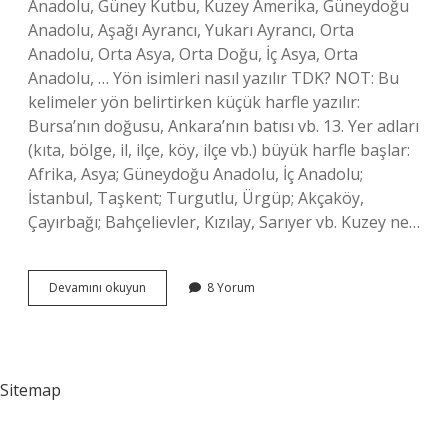
Anadolu, Güney Kutbu, Kuzey Amerika, Güneydoğu
Anadolu, Aşağı Ayrancı, Yukarı Ayrancı, Orta
Anadolu, Orta Asya, Orta Doğu, İç Asya, Orta
Anadolu, … Yön isimleri nasıl yazılır TDK? NOT: Bu
kelimeler yön belirtirken küçük harfle yazılır:
Bursa’nın doğusu, Ankara’nın batısı vb. 13. Yer adları
(kıta, bölge, il, ilçe, köy, ilçe vb.) büyük harfle başlar:
Afrika, Asya; Güneydoğu Anadolu, İç Anadolu;
İstanbul, Taşkent; Turgutlu, Ürgüp; Akçaköy,
Çayırbağı; Bahçelievler, Kızılay, Sarıyer vb. Kuzey ne…
Kuzey
Devamını okuyun
8 Yorum
Doğu
Derken
Nasıl
Yazılır
Sitemap