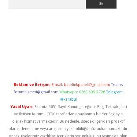
Arama
ahis
Reklam ve İletişim:
E-mail:
backlinkpaneli@gmail.com
Teams:
forumhizmeti@gmail.com
Whatsapp: 0262 606 0 726
Telegram:
@karabul
Yasal Uyarı:
Sitemiz, 5651 Sayılı Kanun gereğince Bilgi Teknolojileri
ve İletişim Kurumu (BTK) tarafından onaylanmış bir Yer Sağlayıcı
olarak hizmet vermektedir. Bu nedenle, sitedeki içerikleri proaktif
olarak denetleme veya araştırma yükümlülüğümüz bulunmamaktadır.
Ancak, üyelerimiz yazdıkları içeriklerin sorumluluğunu taşımakta olup,