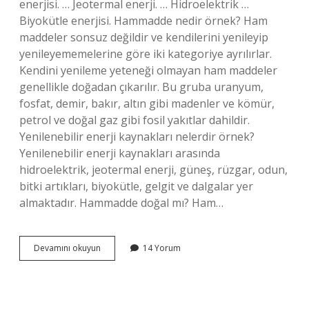
enerjisi. … Jeotermal enerji. … Hidroelektrik …
Biyokütle enerjisi. Hammadde nedir örnek? Ham
maddeler sonsuz değildir ve kendilerini yenileyip
yenileyememelerine göre iki kategoriye ayrılırlar.
Kendini yenileme yeteneği olmayan ham maddeler
genellikle doğadan çıkarılır. Bu gruba uranyum,
fosfat, demir, bakır, altın gibi madenler ve kömür,
petrol ve doğal gaz gibi fosil yakıtlar dahildir.
Yenilenebilir enerji kaynakları nelerdir örnek?
Yenilenebilir enerji kaynakları arasında
hidroelektrik, jeotermal enerji, güneş, rüzgar, odun,
bitki artıkları, biyokütle, gelgit ve dalgalar yer
almaktadır. Hammadde doğal mı? Ham…
Yenilenebilir
Devamını okuyun
14 Yorum
Hammadde
Nedir