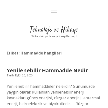
menüyü
Anasayfa
aç
Gizlilik Politikası
Teknoloji ve Hikaye
Yasal Uyarı
Dijital dünyada neşeli keşifler yap!
Hakkımızda
Etiket:
Hammadde hangileri
Yenilenebilir Hammadde Nedir
Tarih: Eylül 26, 2024
Yenilenebilir hammaddeler nelerdir? Günümüzde
yaygın olarak kullanılan yenilenebilir enerji
kaynakları güneş enerjisi, rüzgar enerjisi, jeotermal
enerji, hidroelektrik ve biyokütledir. … Rüzgar