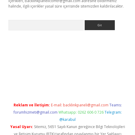
içerikleri,
backlinkpanelicomtr@gmail.com
adresine bildirmeniz
halinde, ilgili içerikler yasal süre içerisinde sitemizden kaldırılacaktır.
Arama
his
Reklam ve İletişim:
E-mail:
backlinkpaneli@gmail.com
Teams:
forumhizmeti@gmail.com
Whatsapp: 0262 606 0 726
Telegram:
@karabul
Yasal Uyarı:
Sitemiz, 5651 Sayılı Kanun gereğince Bilgi Teknolojileri
ve İletişim Kurumu (BTK) tarafından onaylanmış bir Yer Sağlayıcı