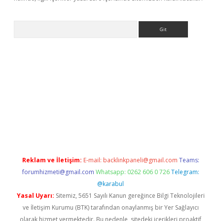
Arama
his
Reklam ve İletişim:
E-mail:
backlinkpaneli@gmail.com
Teams:
forumhizmeti@gmail.com
Whatsapp: 0262 606 0 726
Telegram:
@karabul
Yasal Uyarı:
Sitemiz, 5651 Sayılı Kanun gereğince Bilgi Teknolojileri
ve İletişim Kurumu (BTK) tarafından onaylanmış bir Yer Sağlayıcı
olarak hizmet vermektedir. Bu nedenle, sitedeki içerikleri proaktif