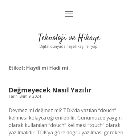
menüyü
Anasayfa
aç
Gizlilik Politikası
Teknoloji ve Hikaye
Yasal Uyarı
Dijital dünyada neşeli keşifler yap!
Hakkımızda
Etiket:
Haydi mi Hadi mi
Değmeyecek Nasıl Yazılır
Tarih: Ekim 9, 2024
Deymez mi değmez mi? TDK’da yazılan “douch”
kelimesi kolayca öğrenilebilir. Günümüzde yaygın
olarak kullanılan “douch” kelimesi “touch” olarak
yazılmalıdır. TDK’ya göre doğru yazılması gereken