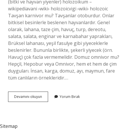
(bitki ve hayvan yiyenler) holozoikum –
wikipediavani ›wiki› holozoicvigi ›wiki› holozoic
Tavşan karnivor mu? Tavşanlar otoburdur. Onlar
bitkisel besinlerle beslenen hayvanlardır. Genel
olarak, lahana, taze çim, havuç, turp, dereotu,
salata, salata, enginar ve karnabahar yaprakları,
Brüksel lahanası, yeşil fasulye gibi yiyeceklerle
beslenirler. Bununla birlikte, şekerli yiyecek (örn.
Havuç) çok fazla vermemelidir. Domuz omnivor mu?
Hepçil, Hepobur veya Omnivor, hem et hem de çim
duyguları. İnsan, karga, domuz, ayı, maymun, fare
tüm canlıların örnekleridir.…
Kartal
Devamını okuyun
Yorum Bırak
Omnivor
Mu
Sitemap