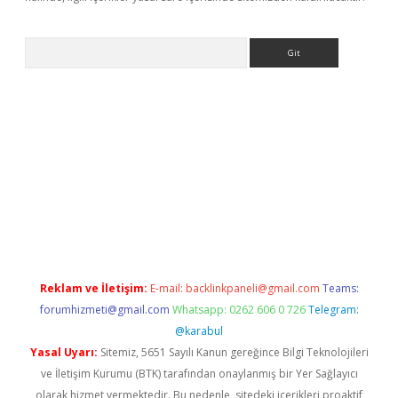
Arama
iş yap
betexper bahis
Reklam ve İletişim:
E-mail:
backlinkpaneli@gmail.com
Teams:
forumhizmeti@gmail.com
Whatsapp: 0262 606 0 726
Telegram:
@karabul
Yasal Uyarı:
Sitemiz, 5651 Sayılı Kanun gereğince Bilgi Teknolojileri
ve İletişim Kurumu (BTK) tarafından onaylanmış bir Yer Sağlayıcı
olarak hizmet vermektedir. Bu nedenle, sitedeki içerikleri proaktif