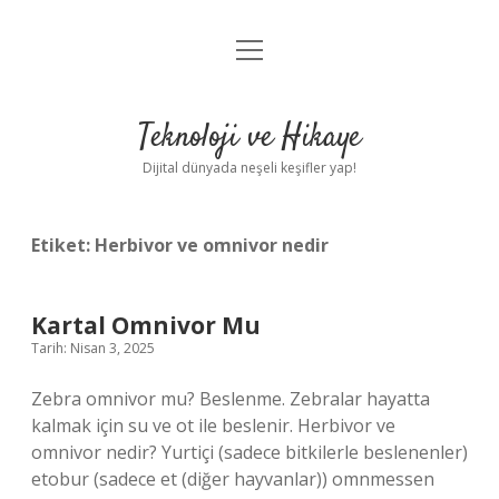
menüyü
Anasayfa
aç
Gizlilik Politikası
Teknoloji ve Hikaye
Yasal Uyarı
Dijital dünyada neşeli keşifler yap!
Hakkımızda
Etiket:
Herbivor ve omnivor nedir
Kartal Omnivor Mu
Tarih: Nisan 3, 2025
Zebra omnivor mu? Beslenme. Zebralar hayatta
kalmak için su ve ot ile beslenir. Herbivor ve
omnivor nedir? Yurtiçi (sadece bitkilerle beslenenler)
etobur (sadece et (diğer hayvanlar)) omnmessen