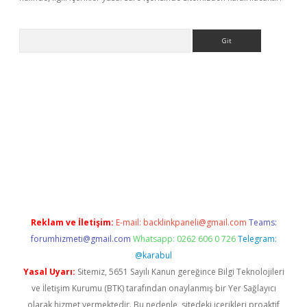
Arama
his
Reklam ve İletişim:
E-mail:
backlinkpaneli@gmail.com
Teams:
forumhizmeti@gmail.com
Whatsapp: 0262 606 0 726
Telegram:
@karabul
Yasal Uyarı:
Sitemiz, 5651 Sayılı Kanun gereğince Bilgi Teknolojileri
ve İletişim Kurumu (BTK) tarafından onaylanmış bir Yer Sağlayıcı
olarak hizmet vermektedir. Bu nedenle, sitedeki içerikleri proaktif