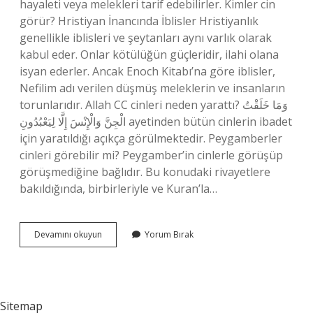
hayaleti veya melekleri tarif edebilirler. Kimler cin
görür? Hristiyan İnancında İblisler Hristiyanlık
genellikle iblisleri ve şeytanları aynı varlık olarak
kabul eder. Onlar kötülüğün güçleridir, ilahi olana
isyan ederler. Ancak Enoch Kitabı’na göre iblisler,
Nefilim adı verilen düşmüş meleklerin ve insanların
torunlarıdır. Allah CC cinleri neden yarattı? وَمَا خَلَقْتُ
الْجِنَّ وَالْإِنْسَ إِلَّا لِيَعْبُدُونِ ayetinden bütün cinlerin ibadet
için yaratıldığı açıkça görülmektedir. Peygamberler
cinleri görebilir mi? Peygamber’in cinlerle görüşüp
görüşmediğine bağlıdır. Bu konudaki rivayetlere
bakıldığında, birbirleriyle ve Kuran’la…
Cinleri
Devamını okuyun
Yorum Bırak
Biz
Niye
Göremiyoruz
Sitemap