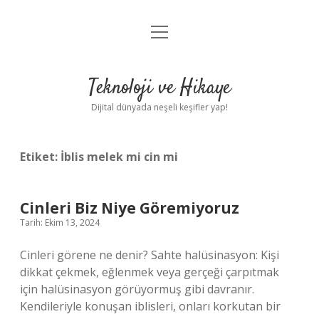
menüyü
Anasayfa
aç
Gizlilik Politikası
Teknoloji ve Hikaye
Yasal Uyarı
Dijital dünyada neşeli keşifler yap!
Hakkımızda
Etiket:
İblis melek mi cin mi
Cinleri Biz Niye Göremiyoruz
Tarih: Ekim 13, 2024
Cinleri görene ne denir? Sahte halüsinasyon: Kişi
dikkat çekmek, eğlenmek veya gerçeği çarpıtmak
için halüsinasyon görüyormuş gibi davranır.
Kendileriyle konuşan iblisleri, onları korkutan bir