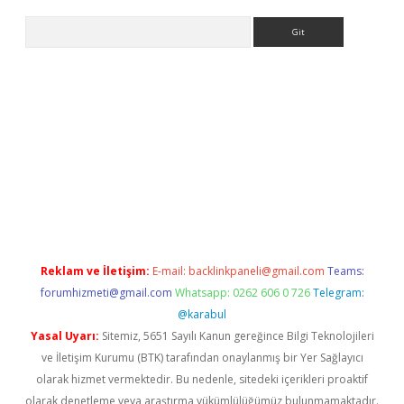
Arama
riş yap
betexper bahis
Reklam ve İletişim:
E-mail:
backlinkpaneli@gmail.com
Teams:
forumhizmeti@gmail.com
Whatsapp: 0262 606 0 726
Telegram:
@karabul
Yasal Uyarı:
Sitemiz, 5651 Sayılı Kanun gereğince Bilgi Teknolojileri
ve İletişim Kurumu (BTK) tarafından onaylanmış bir Yer Sağlayıcı
olarak hizmet vermektedir. Bu nedenle, sitedeki içerikleri proaktif
olarak denetleme veya araştırma yükümlülüğümüz bulunmamaktadır.