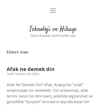
menüyü
Anasayfa
aç
Gizlilik Politikası
Teknoloji ve Hikaye
Yasal Uyarı
Dijital dünyada neşeli keşifler yap!
Hakkımızda
Etiket:
inan
Afak ne demek din
Tarih: Temmuz 29, 2024
Afak Ne Demek Din? Afak, Arapça’da “uzak”
anlamındaki bir kelimedir. Din anlamında, afak
terimi, kesin bir dini inanç şeklinde algılanmaz ve
genellikle “dünyevi” konuların dışında kalan bir