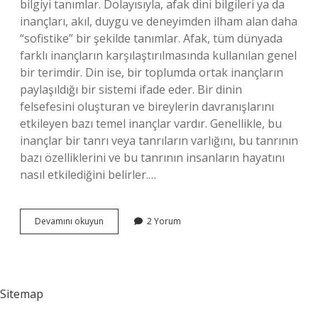
bilgiyi tanımlar. Dolayısıyla, afak dini bilgileri ya da
inançları, akıl, duygu ve deneyimden ilham alan daha
“sofistike” bir şekilde tanımlar. Afak, tüm dünyada
farklı inançların karşılaştırılmasında kullanılan genel
bir terimdir. Din ise, bir toplumda ortak inançların
paylaşıldığı bir sistemi ifade eder. Bir dinin
felsefesini oluşturan ve bireylerin davranışlarını
etkileyen bazı temel inançlar vardır. Genellikle, bu
inançlar bir tanrı veya tanrıların varlığını, bu tanrının
bazı özelliklerini ve bu tanrının insanların hayatını
nasıl etkilediğini belirler.…
Afak
Devamını okuyun
2 Yorum
ne
demek
din
Sitemap