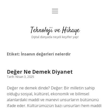
menüyü
Anasayfa
aç
Gizlilik Politikası
Teknoloji ve Hikaye
Yasal Uyarı
Dijital dünyada neşeli keşifler yap!
Hakkımızda
Etiket:
İnsanın değerleri nelerdir
Değer Ne Demek Diyanet
Tarih: Nisan 3, 2025
Değer ne demek dinde? Değer: Bir milletin sahip
olduğu sosyal, kültürel, ekonomik ve bilimsel
alanlardaki maddi ve manevi unsurların bütününü
ifade eder. Kültürümüzün bazı unsurları hem maddi