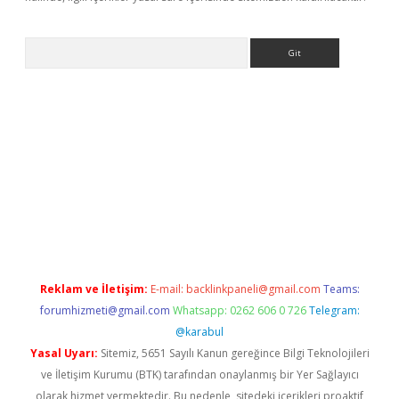
Arama
riş yap
betexper bahis
Reklam ve İletişim:
E-mail:
backlinkpaneli@gmail.com
Teams:
forumhizmeti@gmail.com
Whatsapp: 0262 606 0 726
Telegram:
@karabul
Yasal Uyarı:
Sitemiz, 5651 Sayılı Kanun gereğince Bilgi Teknolojileri
ve İletişim Kurumu (BTK) tarafından onaylanmış bir Yer Sağlayıcı
olarak hizmet vermektedir. Bu nedenle, sitedeki içerikleri proaktif