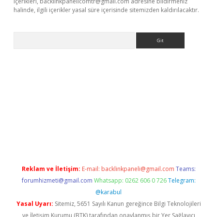
içerikleri,
backlinkpanelicomtr@gmail.com
adresine bildirmeniz
halinde, ilgili içerikler yasal süre içerisinde sitemizden kaldırılacaktır.
Arama
his
Reklam ve İletişim:
E-mail:
backlinkpaneli@gmail.com
Teams:
forumhizmeti@gmail.com
Whatsapp: 0262 606 0 726
Telegram:
@karabul
Yasal Uyarı:
Sitemiz, 5651 Sayılı Kanun gereğince Bilgi Teknolojileri
ve İletişim Kurumu (BTK) tarafından onaylanmış bir Yer Sağlayıcı