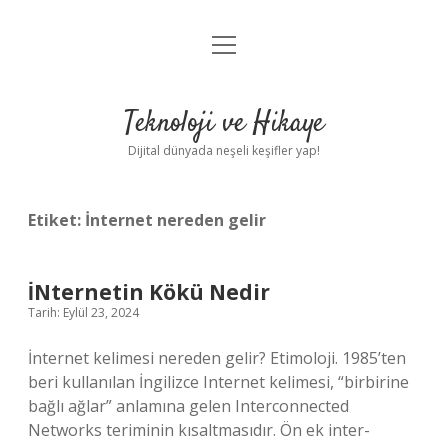
menüyü
Anasayfa
aç
Gizlilik Politikası
Teknoloji ve Hikaye
Yasal Uyarı
Dijital dünyada neşeli keşifler yap!
Hakkımızda
Etiket:
İnternet nereden gelir
İNternetin Kökü Nedir
Tarih: Eylül 23, 2024
İnternet kelimesi nereden gelir? Etimoloji. 1985’ten
beri kullanılan İngilizce Internet kelimesi, “birbirine
bağlı ağlar” anlamına gelen Interconnected
Networks teriminin kısaltmasıdır. Ön ek inter-