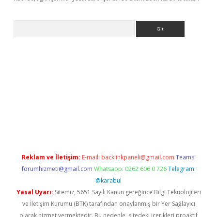
Arama
his
Reklam ve İletişim:
E-mail:
backlinkpaneli@gmail.com
Teams:
forumhizmeti@gmail.com
Whatsapp: 0262 606 0 726
Telegram:
@karabul
Yasal Uyarı:
Sitemiz, 5651 Sayılı Kanun gereğince Bilgi Teknolojileri
ve İletişim Kurumu (BTK) tarafından onaylanmış bir Yer Sağlayıcı
olarak hizmet vermektedir. Bu nedenle, sitedeki içerikleri proaktif