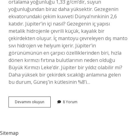
ortalama yoğunluğu 1,33 g/cm’dir, suyun
yoğunluğundan biraz daha yüksektir. Gezegenin
ekvatorundaki çekim kuvveti Dünya’nınkinin 2,6
katıdır. Jüpiter’in içi nasıl? Gezegenin iç yapısı
metalik hidrojenle çevrili küçük, kayalık bir
çekirdekten oluşur. İç mantoyu çevreleyen dış manto
sıvı hidrojen ve helyum içerir. Jüpiter’in
görünümünün en çarpıcı özelliklerinden biri, hızla
dönen kırmızı fırtına bulutlarının neden olduğu
Büyük Kırmızı Leke’dir. Jüpiter bir yıldız olabilir mi?
Daha yüksek bir çekirdek sıcaklığı anlamına gelen
bu durum, Güneş’in kütlesinin %8’i…
Jüpiterin
Devamını okuyun
8 Yorum
Işığı
Var
Mı
Sitemap