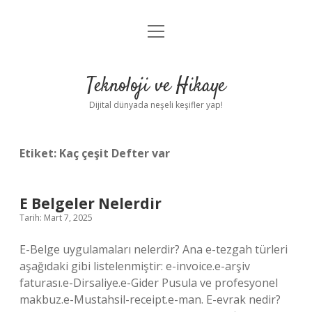
menüyü
Anasayfa
aç
Gizlilik Politikası
Teknoloji ve Hikaye
Yasal Uyarı
Dijital dünyada neşeli keşifler yap!
Hakkımızda
Etiket:
Kaç çeşit Defter var
E Belgeler Nelerdir
Tarih: Mart 7, 2025
E-Belge uygulamaları nelerdir? Ana e-tezgah türleri
aşağıdaki gibi listelenmiştir: e-invoice.e-arşiv
faturası.e-Dirsaliye.e-Gider Pusula ve profesyonel
makbuz.e-Mustahsil-receipt.e-man. E-evrak nedir?