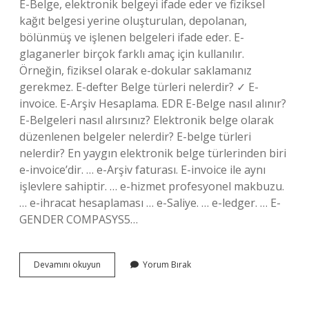
E-Belge, elektronik belgeyi ifade eder ve fiziksel
kağıt belgesi yerine oluşturulan, depolanan,
bölünmüş ve işlenen belgeleri ifade eder. E-
glaganerler birçok farklı amaç için kullanılır.
Örneğin, fiziksel olarak e-dokular saklamanız
gerekmez. E-defter Belge türleri nelerdir? ✓ E-
invoice. E-Arşiv Hesaplama. EDR E-Belge nasıl alınır?
E-Belgeleri nasıl alırsınız? Elektronik belge olarak
düzenlenen belgeler nelerdir? E-belge türleri
nelerdir? En yaygın elektronik belge türlerinden biri
e-invoice’dir. … e-Arşiv faturası. E-invoice ile aynı
işlevlere sahiptir. … e-hizmet profesyonel makbuzu.
… e-ihracat hesaplaması … e-Saliye. … e-ledger. … E-
GENDER COMPASYS5…
E
Devamını okuyun
Yorum Bırak
Belgeler
Nelerdir