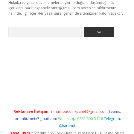
Hukuka ve yasal düzenlemelere aykırı olduğunu düşündüğünüz
içerikleri,
backlinkpanelicomtr@gmail.com
adresine bildirmeniz
halinde, ilgili içerikler yasal süre içerisinde sitemizden kaldırılacaktır.
Arama
his
Reklam ve İletişim:
E-mail:
backlinkpaneli@gmail.com
Teams:
forumhizmeti@gmail.com
Whatsapp: 0262 606 0 726
Telegram:
@karabul
Yasal Uyarı:
Sitemiz, 5651 Sayılı Kanun gereğince Bilgi Teknolojileri