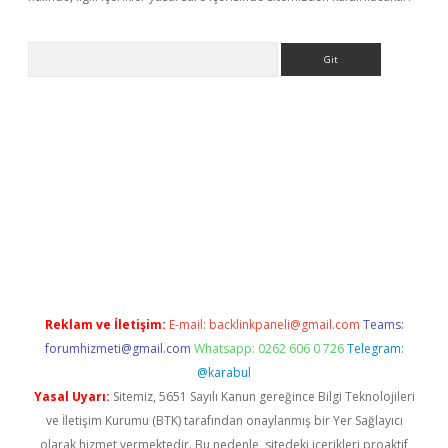
Arama
his
Reklam ve İletişim:
E-mail:
backlinkpaneli@gmail.com
Teams:
forumhizmeti@gmail.com
Whatsapp: 0262 606 0 726
Telegram:
@karabul
Yasal Uyarı:
Sitemiz, 5651 Sayılı Kanun gereğince Bilgi Teknolojileri
ve İletişim Kurumu (BTK) tarafından onaylanmış bir Yer Sağlayıcı
olarak hizmet vermektedir. Bu nedenle, sitedeki içerikleri proaktif