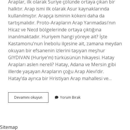
Araplar, ilk olarak Suriye çölünde ortaya çıkan bir
halktır. Arap ismi ilk olarak Asur kaynaklarında
kullanılmıştır. Arapça isminin kökeni daha da
tartışmalıdır. Proto-Arapların Arap Yarımadası’nın
Hicaz ve Necd bölgelerinde ortaya çıktığına
inanılmaktadır. Huriyem hangi yöreye ait? İşte
Kastamonu’nun İnebolu ilçesine ait, zamana meydan
okuyan bir efsanenin izlerini taşıyan meşhur
GIYDIVAN (Huriye’m) türküsünün hikayesi. Hatay
Arapları aslen nereli? Hatay, Adana ve Mersin gibi
illerde yaşayan Arapların çoğu Arap Alevi’dir.
Hatay’da ayrıca bir Hristiyan Arap mahallesi ve…
Atım
Devamını okuyun
Yorum Bırak
Arap
Kimin
Eseridir
Sitemap