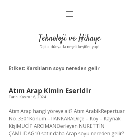
menüyü
Anasayfa
aç
Gizlilik Politikası
Teknoloji ve Hikaye
Yasal Uyarı
Dijital dünyada neşeli keşifler yap!
Hakkımızda
Etiket:
Karslıların soyu nereden gelir
Atım Arap Kimin Eseridir
Tarih: Kasım 16, 2024
Atım Arap hangi yöreye ait? Atım ArabikRepertuar
No. 3301Konum – İlANKARADilçe – Köy – Kaynak
KişiMUCİP ARCIMANDerleyen NURETTİN
ÇAMLIDAĞ10 satır daha Arap soyu nereden gelir?