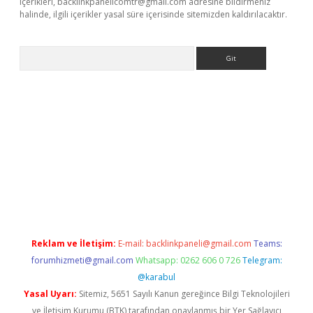
içerikleri,
backlinkpanelicomtr@gmail.com
adresine bildirmeniz
halinde, ilgili içerikler yasal süre içerisinde sitemizden kaldırılacaktır.
Arama
his
Reklam ve İletişim:
E-mail:
backlinkpaneli@gmail.com
Teams:
forumhizmeti@gmail.com
Whatsapp: 0262 606 0 726
Telegram:
@karabul
Yasal Uyarı:
Sitemiz, 5651 Sayılı Kanun gereğince Bilgi Teknolojileri
ve İletişim Kurumu (BTK) tarafından onaylanmış bir Yer Sağlayıcı