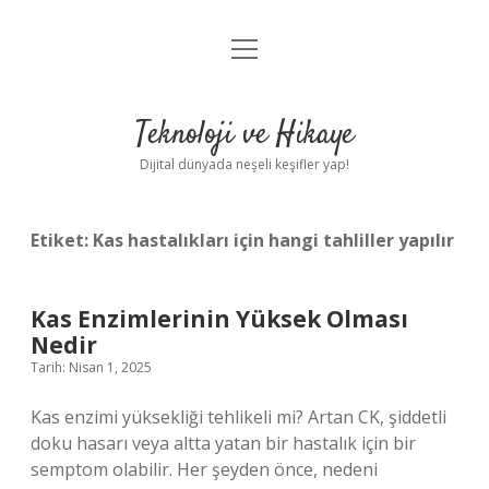
menüyü
Anasayfa
aç
Gizlilik Politikası
Teknoloji ve Hikaye
Yasal Uyarı
Dijital dünyada neşeli keşifler yap!
Hakkımızda
Etiket:
Kas hastalıkları için hangi tahliller yapılır
Kas Enzimlerinin Yüksek Olması
Nedir
Tarih: Nisan 1, 2025
Kas enzimi yüksekliği tehlikeli mi? Artan CK, şiddetli
doku hasarı veya altta yatan bir hastalık için bir
semptom olabilir. Her şeyden önce, nedeni