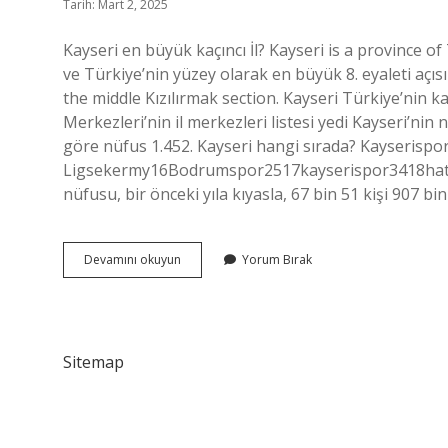
Tarih: Mart 2, 2025
Kayseri en büyük kaçıncı İl? Kayseri is a province o
ve Türkiye’nin yüzey olarak en büyük 8. eyaleti açısın
the middle Kızılırmak section. Kayseri Türkiye’nin k
Merkezleri’nin il merkezleri listesi yedi Kayseri’ni
göre nüfus 1.452. Kayseri hangi sırada? Kayserisp
Ligsekermy16Bodrumspor2517kayserispor3418hatay
nüfusu, bir önceki yıla kıyasla, 67 bin 51 kişi 907 bin
Kayseri
Devamını okuyun
Yorum Bırak
Il
Olarak
Kaçıncı
Sırada
Sitemap