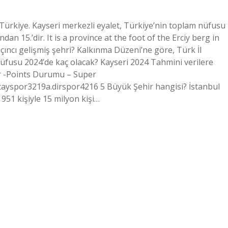
f Türkiye. Kayseri merkezli eyalet, Türkiye’nin toplam nüfusu
dan 15.’dir. It is a province at the foot of the Erciy berg in
açıncı gelişmiş şehri? Kalkınma Düzeni’ne göre, Türk İl
n nüfusu 2024’de kaç olacak? Kayseri 2024 Tahmini verilere
or -Points Durumu – Super
spor3219a.dirspor4216 5 Büyük Şehir hangisi? İstanbul
 951 kişiyle 15 milyon kişi…