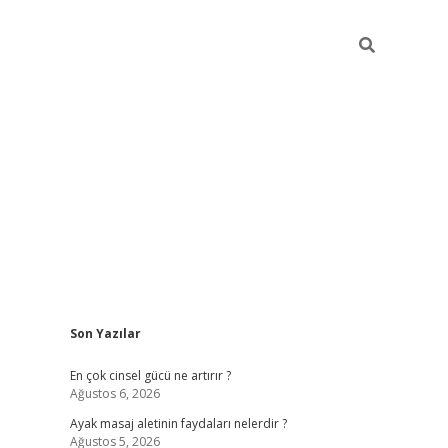
Sidebar
Son Yazılar
ilbet giriş yap
betexper bahis
En çok cinsel gücü ne artırır ?
Ağustos 6, 2026
Ayak masaj aletinin faydaları nelerdir ?
Ağustos 5, 2026