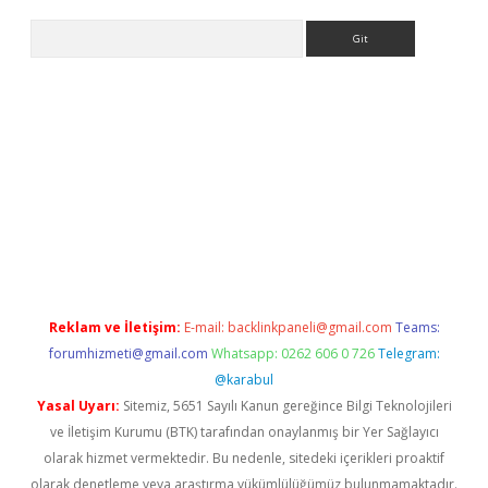
Arama
riş yap
betexper bahis
Reklam ve İletişim:
E-mail:
backlinkpaneli@gmail.com
Teams:
forumhizmeti@gmail.com
Whatsapp: 0262 606 0 726
Telegram:
@karabul
Yasal Uyarı:
Sitemiz, 5651 Sayılı Kanun gereğince Bilgi Teknolojileri
ve İletişim Kurumu (BTK) tarafından onaylanmış bir Yer Sağlayıcı
olarak hizmet vermektedir. Bu nedenle, sitedeki içerikleri proaktif
olarak denetleme veya araştırma yükümlülüğümüz bulunmamaktadır.