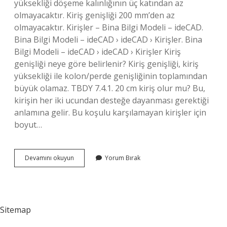
yüksekliği döşeme kalınlığının üç katından az
olmayacaktır. Kiriş genişliği 200 mm’den az
olmayacaktır. Kirişler – Bina Bilgi Modeli – ideCAD.
Bina Bilgi Modeli – ideCAD › ideCAD › Kirişler. Bina
Bilgi Modeli – ideCAD › ideCAD › Kirişler Kiriş
genişliği neye göre belirlenir? Kiriş genişliği, kiriş
yüksekliği ile kolon/perde genişliğinin toplamından
büyük olamaz. TBDY 7.4.1. 20 cm kiriş olur mu? Bu,
kirişin her iki ucundan desteğe dayanması gerektiği
anlamına gelir. Bu koşulu karşılamayan kirişler için
boyut…
Kiriş
Devamını okuyun
Yorum Bırak
Kolondan
Küçük
Olur
Mu
Sitemap