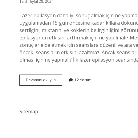
Tarih: Eylül 28, 2024
Lazer epilasyon daha iyi sonuç almak için ne yapma
uygulamadan 15 gün öncesine kadar kıllara dokunulm
sertliğini, miktarını ve köklerin belirginliğini görü
epilasyonun etkisini arttırmak için ne yapılmalı? Me
sonuçlar elde etmek için seanslara düzenli ve ara v
önceki seansların etkisini azaltmaz. Ancak seanslar 
olması için ne yapmalı? İlk lazer epilasyon seansınd
Lazerin
Devamını okuyun
12 Yorum
Etkili
Olması
Için
Ne
Yapılmalı
Sitemap