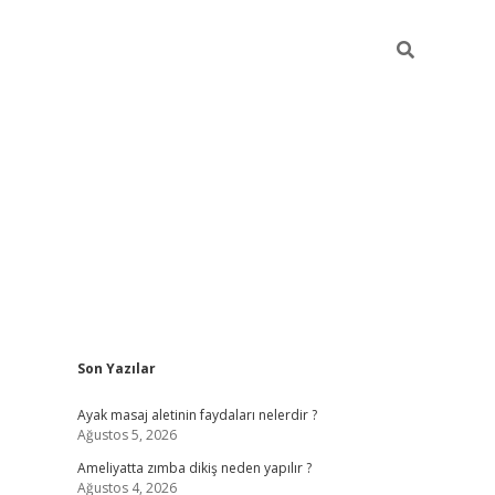
Sidebar
Son Yazılar
ilbet giriş yap
betexper bahis
Ayak masaj aletinin faydaları nelerdir ?
Ağustos 5, 2026
Ameliyatta zımba dikiş neden yapılır ?
Ağustos 4, 2026