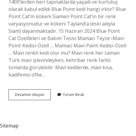
1400’lerden beri tapınaklarda yaşadı ve kurtuluş
olarak kabul edildi Blue Point kedi hangi ırktır? Blue
Point Cat’in kökeni Siamen Point Cat’in bir renk
varyasyonudur ve kökeni Tayland’a (eski adıyla
Siam) dayanmaktadır. 15 Haziran 2024 Blue Point
Cat Özellikleri ve Bakım Tesisi Mamaci Teyze ›Mavi-
Point-Kedisi-Ozell … Mamaci Mavi-Paint-Kedisi-Ozell
… Mavi renkli kedi olur mu? Mavi renk her zaman
Türk mavi işlevindeyken, kehribar renk farklı
tonlarda görülebilir. Mavi kedilerde, mavi kısa,
kadifemsi öfke…
Mavi
Devamını okuyun
Yorum Bırak
Gözlü
Kediler
Hangi
Cins
Sitemap