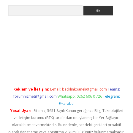
Arama
ahis
Reklam ve İletişim:
E-mail:
backlinkpaneli@gmail.com
Teams:
forumhizmeti@gmail.com
Whatsapp: 0262 606 0 726
Telegram:
@karabul
Yasal Uyarı:
Sitemiz, 5651 Sayılı Kanun gereğince Bilgi Teknolojileri
ve İletişim Kurumu (BTK) tarafından onaylanmış bir Yer Sağlayıcı
olarak hizmet vermektedir. Bu nedenle, sitedeki içerikleri proaktif
olarak denetleme veya araştırma yükümlülüğümüz bulunmamaktadır.