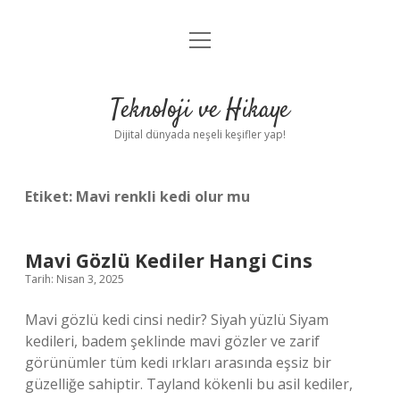
menüyü
Anasayfa
aç
Gizlilik Politikası
Teknoloji ve Hikaye
Yasal Uyarı
Dijital dünyada neşeli keşifler yap!
Hakkımızda
Etiket:
Mavi renkli kedi olur mu
Mavi Gözlü Kediler Hangi Cins
Tarih: Nisan 3, 2025
Mavi gözlü kedi cinsi nedir? Siyah yüzlü Siyam
kedileri, badem şeklinde mavi gözler ve zarif
görünümler tüm kedi ırkları arasında eşsiz bir
güzelliğe sahiptir. Tayland kökenli bu asil kediler,