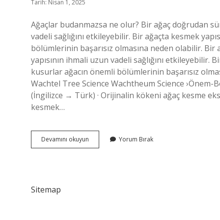
Tarih: Nisan 1, 2025
Ağaçlar budanmazsa ne olur? Bir ağaç doğrudan sün
vadeli sağlığını etkileyebilir. Bir ağaçta kesmek yapı
bölümlerinin başarısız olmasına neden olabilir. Bir
yapısının ihmali uzun vadeli sağlığını etkileyebilir. 
kusurlar ağacın önemli bölümlerinin başarısız olması
Wachtel Tree Science Wachtheum Science ›Önem-B
(İngilizce → Türk) · Orijinalin kökeni ağaç kesme eksi
kesmek…
Meyve
Devamını okuyun
Yorum Bırak
Ağacı
Budanmazsa
Ne
Olur
Sitemap