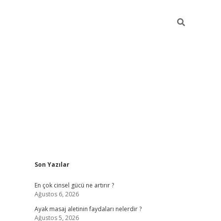
Sidebar
Son Yazılar
ilbet giriş yap
betexper bahis
En çok cinsel gücü ne artırır ?
Ağustos 6, 2026
Ayak masaj aletinin faydaları nelerdir ?
Ağustos 5, 2026