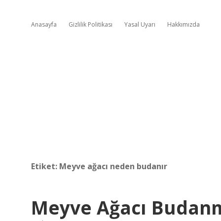
Anasayfa
Gizlilik Politikası
Yasal Uyarı
Hakkımızda
Etiket:
Meyve ağacı neden budanır
Meyve Ağacı Budanm