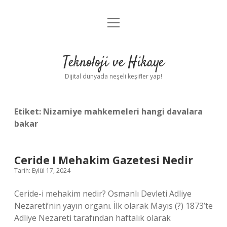
menüyü
Anasayfa
aç
Gizlilik Politikası
Teknoloji ve Hikaye
Yasal Uyarı
Dijital dünyada neşeli keşifler yap!
Hakkımızda
Etiket:
Nizamiye mahkemeleri hangi davalara
bakar
Ceride I Mehakim Gazetesi Nedir
Tarih: Eylül 17, 2024
Ceride-i mehakim nedir? Osmanlı Devleti Adliye
Nezareti’nin yayın organı. İlk olarak Mayıs (?) 1873’te
Adliye Nezareti tarafından haftalık olarak