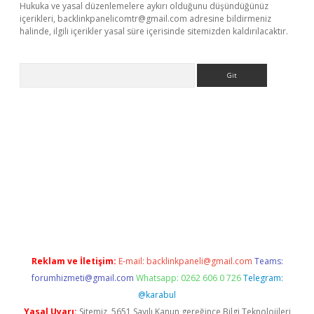
Hukuka ve yasal düzenlemelere aykırı olduğunu düşündüğünüz
içerikleri,
backlinkpanelicomtr@gmail.com
adresine bildirmeniz
halinde, ilgili içerikler yasal süre içerisinde sitemizden kaldırılacaktır.
Arama
his
Reklam ve İletişim:
E-mail:
backlinkpaneli@gmail.com
Teams:
forumhizmeti@gmail.com
Whatsapp: 0262 606 0 726
Telegram:
@karabul
Yasal Uyarı:
Sitemiz, 5651 Sayılı Kanun gereğince Bilgi Teknolojileri