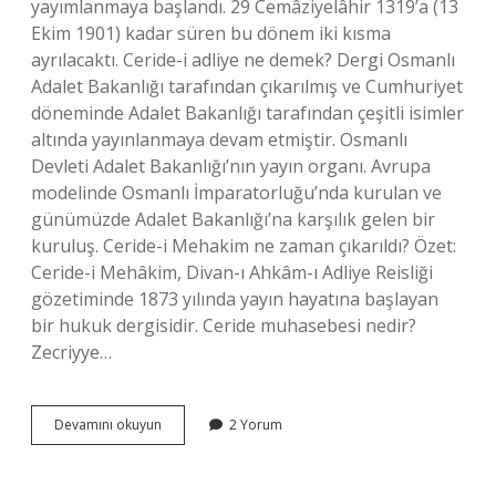
yayımlanmaya başlandı. 29 Cemâziyelâhir 1319’a (13
Ekim 1901) kadar süren bu dönem iki kısma
ayrılacaktı. Ceride-i adliye ne demek? Dergi Osmanlı
Adalet Bakanlığı tarafından çıkarılmış ve Cumhuriyet
döneminde Adalet Bakanlığı tarafından çeşitli isimler
altında yayınlanmaya devam etmiştir. Osmanlı
Devleti Adalet Bakanlığı’nın yayın organı. Avrupa
modelinde Osmanlı İmparatorluğu’nda kurulan ve
günümüzde Adalet Bakanlığı’na karşılık gelen bir
kuruluş. Ceride-i Mehakim ne zaman çıkarıldı? Özet:
Ceride-i Mehâkim, Divan-ı Ahkâm-ı Adliye Reisliği
gözetiminde 1873 yılında yayın hayatına başlayan
bir hukuk dergisidir. Ceride muhasebesi nedir?
Zecriyye…
Ceride
Devamını okuyun
2 Yorum
I
Mehakim
Gazetesi