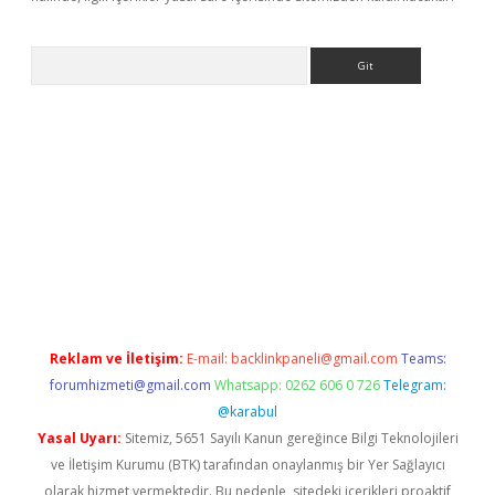
Arama
his
Reklam ve İletişim:
E-mail:
backlinkpaneli@gmail.com
Teams:
forumhizmeti@gmail.com
Whatsapp: 0262 606 0 726
Telegram:
@karabul
Yasal Uyarı:
Sitemiz, 5651 Sayılı Kanun gereğince Bilgi Teknolojileri
ve İletişim Kurumu (BTK) tarafından onaylanmış bir Yer Sağlayıcı
olarak hizmet vermektedir. Bu nedenle, sitedeki içerikleri proaktif