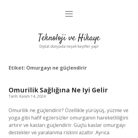
menüyü
Anasayfa
aç
Gizlilik Politikası
Teknoloji ve Hikaye
Yasal Uyarı
Dijital dünyada neşeli keşifler yap!
Hakkımızda
Etiket:
Omurgayı ne güçlendirir
Omurilik Sağlığına Ne Iyi Gelir
Tarih: Kasım 14, 2024
Omurilik ne güçlendirir? Özellikle yürüyüş, yüzme ve
yoga gibi hafif egzersizler omurganın hareketliliğini
artırır ve kasları güçlendirir. Güçlü kaslar omurgayı
destekler ve yaralanma riskini azaltır. Ayrıca