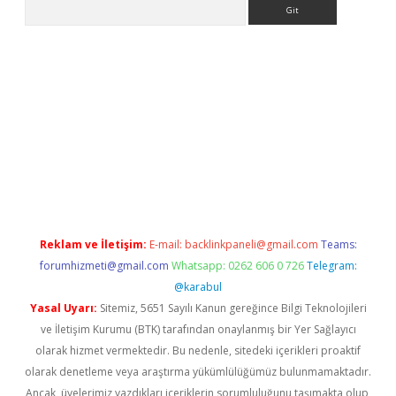
Arama
riş yap
betexper bahis
Reklam ve İletişim:
E-mail:
backlinkpaneli@gmail.com
Teams:
forumhizmeti@gmail.com
Whatsapp: 0262 606 0 726
Telegram:
@karabul
Yasal Uyarı:
Sitemiz, 5651 Sayılı Kanun gereğince Bilgi Teknolojileri
ve İletişim Kurumu (BTK) tarafından onaylanmış bir Yer Sağlayıcı
olarak hizmet vermektedir. Bu nedenle, sitedeki içerikleri proaktif
olarak denetleme veya araştırma yükümlülüğümüz bulunmamaktadır.
Ancak, üyelerimiz yazdıkları içeriklerin sorumluluğunu taşımakta olup,