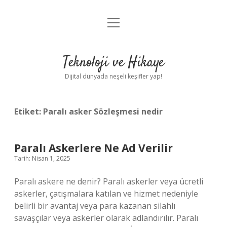
menüyü
Anasayfa
aç
Gizlilik Politikası
Teknoloji ve Hikaye
Yasal Uyarı
Dijital dünyada neşeli keşifler yap!
Hakkımızda
Etiket:
Paralı asker Sözleşmesi nedir
Paralı Askerlere Ne Ad Verilir
Tarih: Nisan 1, 2025
Paralı askere ne denir? Paralı askerler veya ücretli
askerler, çatışmalara katılan ve hizmet nedeniyle
belirli bir avantaj veya para kazanan silahlı
savaşçılar veya askerler olarak adlandırılır. Paralı