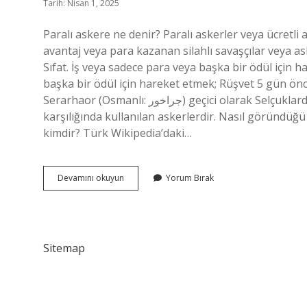
Tarih: Nisan 1, 2025
Paralı askere ne denir? Paralı askerler veya ücretli a
avantaj veya para kazanan silahlı savaşçılar veya as
Sıfat. İş veya sadece para veya başka bir ödül için 
başka bir ödül için hareket etmek; Rüşvet 5 gün ön
Serarhaor (Osmanlı: جراخور) geçici olarak Selçuklarda ve özellikle Osmanlı İmparatorluğu’nda belirli bir ücret
karşılığında kullanılan askerlerdir. Nasıl göründüğü
kimdir? Türk Wikipedia’daki…
Paralı
Devamını okuyun
Yorum Bırak
Askerlere
Ne
Ad
Verilir
Sitemap