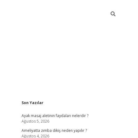
Sidebar
Son Yazılar
ilbet giriş yap
betexper bahis
Ayak masaj aletinin faydaları nelerdir ?
Ağustos 5, 2026
Ameliyatta zımba dikiş neden yapılır ?
Ağustos 4, 2026