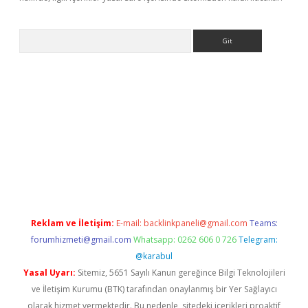
Arama
his
Reklam ve İletişim:
E-mail:
backlinkpaneli@gmail.com
Teams:
forumhizmeti@gmail.com
Whatsapp: 0262 606 0 726
Telegram:
@karabul
Yasal Uyarı:
Sitemiz, 5651 Sayılı Kanun gereğince Bilgi Teknolojileri
ve İletişim Kurumu (BTK) tarafından onaylanmış bir Yer Sağlayıcı
olarak hizmet vermektedir. Bu nedenle, sitedeki içerikleri proaktif