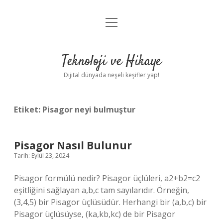
menüyü
Anasayfa
aç
Gizlilik Politikası
Teknoloji ve Hikaye
Yasal Uyarı
Dijital dünyada neşeli keşifler yap!
Hakkımızda
Etiket:
Pisagor neyi bulmuştur
Pisagor Nasıl Bulunur
Tarih: Eylül 23, 2024
Pisagor formülü nedir? Pisagor üçlüleri, a2+b2=c2
eşitliğini sağlayan a,b,c tam sayılarıdır. Örneğin,
(3,4,5) bir Pisagor üçlüsüdür. Herhangi bir (a,b,c) bir
Pisagor üçlüsüyse, (ka,kb,kc) de bir Pisagor