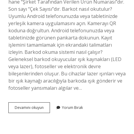
hane “Şirket Tarafından Verilen Ürün Numarası”dır.
Son sayı “Çek Sayısı”dır. Barkot nasıl okutulur?
Uyumlu Android telefonunuzda veya tabletinizde
yerleşik kamera uygulamasını açın. Kamerayı QR
koduna doğrultun. Android telefonunuzda veya
tabletinizde görünen pankarta dokunun. Kayıt
işlemini tamamlamak için ekrandaki talimatları
izleyin. Barkod okuma sistemi nasıl çalışır?
Geleneksel barkod okuyucular ışık kaynakları (LED
veya lazer), fotoseller ve elektronik devre
bileşenlerinden oluşur. Bu cihazlar lazer ışınları veya
bir ışık kaynağı aracılığıyla barkoda ışık gönderir ve
fotoseller yansımaları algılar ve…
Barkod
Devamını okuyun
Yorum Bırak
Kodu
Nasıl
Okunur