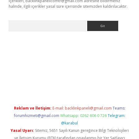
içerikleri,
backlinkpanelicomtr@gmail.com
adresine bildirmeniz
halinde, ilgili içerikler yasal süre içerisinde sitemizden kaldırılacaktır.
Arama
riş yap
betexper bahis
Reklam ve İletişim:
E-mail:
backlinkpaneli@gmail.com
Teams:
forumhizmeti@gmail.com
Whatsapp: 0262 606 0 726
Telegram:
@karabul
Yasal Uyarı:
Sitemiz, 5651 Sayılı Kanun gereğince Bilgi Teknolojileri
ve İletişim Kurumu (BTK) tarafından onaylanmış bir Yer Sağlayıcı