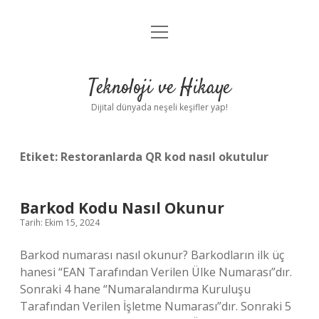
menüyü
Anasayfa
aç
Gizlilik Politikası
Teknoloji ve Hikaye
Yasal Uyarı
Dijital dünyada neşeli keşifler yap!
Hakkımızda
Etiket:
Restoranlarda QR kod nasıl okutulur
Barkod Kodu Nasıl Okunur
Tarih: Ekim 15, 2024
Barkod numarası nasıl okunur? Barkodların ilk üç
hanesi “EAN Tarafından Verilen Ülke Numarası”dır.
Sonraki 4 hane “Numaralandırma Kuruluşu
Tarafından Verilen İşletme Numarası”dır. Sonraki 5