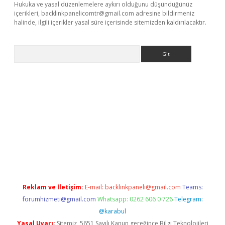
Hukuka ve yasal düzenlemelere aykırı olduğunu düşündüğünüz
içerikleri,
backlinkpanelicomtr@gmail.com
adresine bildirmeniz
halinde, ilgili içerikler yasal süre içerisinde sitemizden kaldırılacaktır.
Arama
his
Reklam ve İletişim:
E-mail:
backlinkpaneli@gmail.com
Teams:
forumhizmeti@gmail.com
Whatsapp: 0262 606 0 726
Telegram:
@karabul
Yasal Uyarı:
Sitemiz, 5651 Sayılı Kanun gereğince Bilgi Teknolojileri