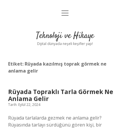
menüyü
Anasayfa
aç
Gizlilik Politikası
Teknoloji ve Hikaye
Yasal Uyarı
Dijital dünyada neşeli keşifler yap!
Hakkımızda
Etiket:
Rüyada kazılmış toprak görmek ne
anlama gelir
Rüyada Topraklı Tarla Görmek Ne
Anlama Gelir
Tarih: Eylül 22, 2024
Rüyada tarlalarda gezmek ne anlama gelir?
Rüyasında tarlayı sürdüğünü gören kişi, bir