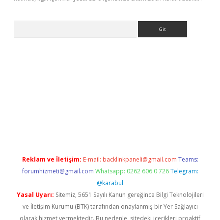
Arama
riş yap
betexper bahis
Reklam ve İletişim:
E-mail:
backlinkpaneli@gmail.com
Teams:
forumhizmeti@gmail.com
Whatsapp: 0262 606 0 726
Telegram:
@karabul
Yasal Uyarı:
Sitemiz, 5651 Sayılı Kanun gereğince Bilgi Teknolojileri
ve İletişim Kurumu (BTK) tarafından onaylanmış bir Yer Sağlayıcı
olarak hizmet vermektedir. Bu nedenle, sitedeki içerikleri proaktif