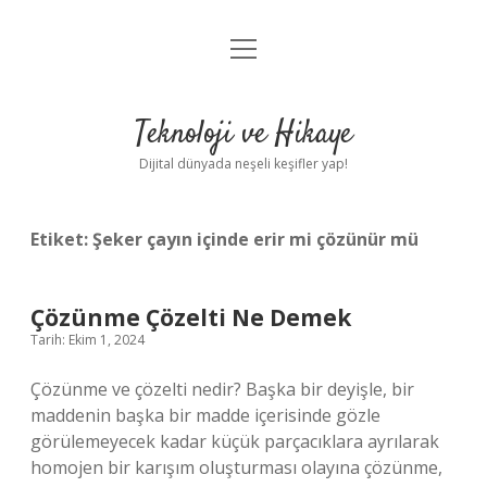
menüyü
Anasayfa
aç
Gizlilik Politikası
Teknoloji ve Hikaye
Yasal Uyarı
Dijital dünyada neşeli keşifler yap!
Hakkımızda
Etiket:
Şeker çayın içinde erir mi çözünür mü
Çözünme Çözelti Ne Demek
Tarih: Ekim 1, 2024
Çözünme ve çözelti nedir? Başka bir deyişle, bir
maddenin başka bir madde içerisinde gözle
görülemeyecek kadar küçük parçacıklara ayrılarak
homojen bir karışım oluşturması olayına çözünme,