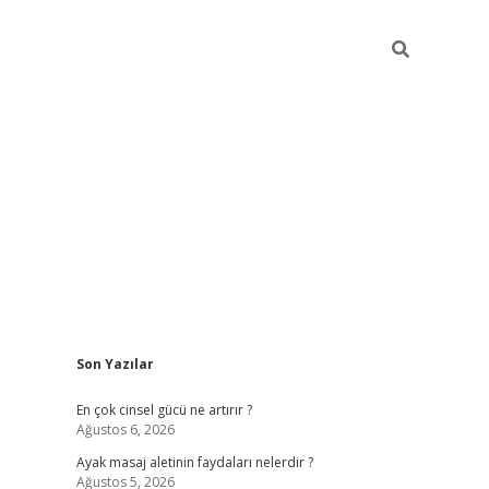
Sidebar
Son Yazılar
ilbet giriş yap
b
En çok cinsel gücü ne artırır ?
Ağustos 6, 2026
Ayak masaj aletinin faydaları nelerdir ?
Ağustos 5, 2026