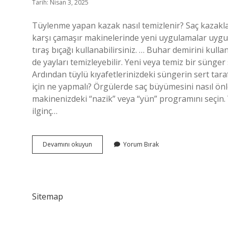
Tarih: Nisan 3, 2025
Tüylenme yapan kazak nasıl temizlenir? Saç kazaklar
karşı çamaşır makinelerinde yeni uygulamalar uygulanm
tıraş bıçağı kullanabilirsiniz. … Buhar demirini kulla
de yayları temizleyebilir. Yeni veya temiz bir sünger 
Ardından tüylü kıyafetlerinizdeki süngerin sert tara
için ne yapmalı? Örgülerde saç büyümesini nasıl ön
makinenizdeki “nazik” veya “yün” programını seçin.
ilginç…
Kazaklardaki
Devamını okuyun
Yorum Bırak
Tüyler
Nasıl
Yok
Edilir
Sitemap