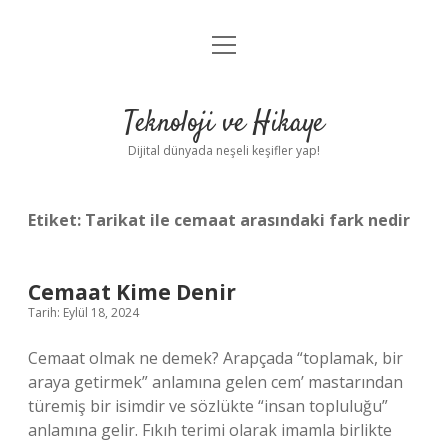
menüyü
Anasayfa
aç
Gizlilik Politikası
Teknoloji ve Hikaye
Yasal Uyarı
Dijital dünyada neşeli keşifler yap!
Hakkımızda
Etiket:
Tarikat ile cemaat arasındaki fark nedir
Cemaat Kime Denir
Tarih: Eylül 18, 2024
Cemaat olmak ne demek? Arapçada “toplamak, bir
araya getirmek” anlamına gelen cem’ mastarından
türemiş bir isimdir ve sözlükte “insan topluluğu”
anlamına gelir. Fıkıh terimi olarak imamla birlikte