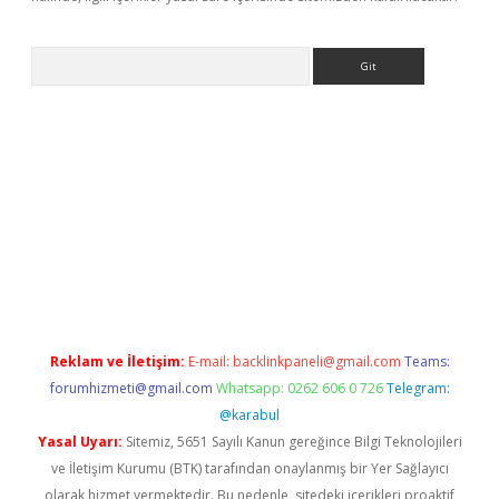
Arama
his
Reklam ve İletişim:
E-mail:
backlinkpaneli@gmail.com
Teams:
forumhizmeti@gmail.com
Whatsapp: 0262 606 0 726
Telegram:
@karabul
Yasal Uyarı:
Sitemiz, 5651 Sayılı Kanun gereğince Bilgi Teknolojileri
ve İletişim Kurumu (BTK) tarafından onaylanmış bir Yer Sağlayıcı
olarak hizmet vermektedir. Bu nedenle, sitedeki içerikleri proaktif