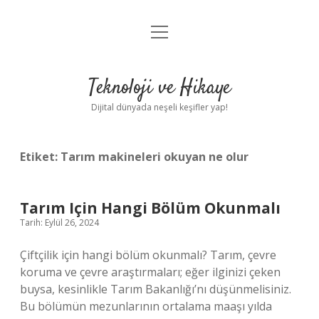
menüyü
Anasayfa
aç
Gizlilik Politikası
Teknoloji ve Hikaye
Yasal Uyarı
Dijital dünyada neşeli keşifler yap!
Hakkımızda
Etiket:
Tarım makineleri okuyan ne olur
Tarım Için Hangi Bölüm Okunmalı
Tarih: Eylül 26, 2024
Çiftçilik için hangi bölüm okunmalı? Tarım, çevre
koruma ve çevre araştırmaları; eğer ilginizi çeken
buysa, kesinlikle Tarım Bakanlığı’nı düşünmelisiniz.
Bu bölümün mezunlarının ortalama maaşı yılda