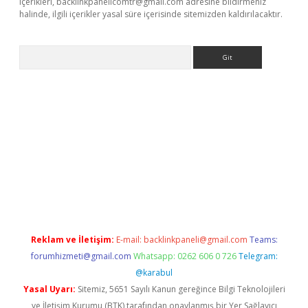
içerikleri,
backlinkpanelicomtr@gmail.com
adresine bildirmeniz
halinde, ilgili içerikler yasal süre içerisinde sitemizden kaldırılacaktır.
Arama
ahis
Reklam ve İletişim:
E-mail:
backlinkpaneli@gmail.com
Teams:
forumhizmeti@gmail.com
Whatsapp: 0262 606 0 726
Telegram:
@karabul
Yasal Uyarı:
Sitemiz, 5651 Sayılı Kanun gereğince Bilgi Teknolojileri
ve İletişim Kurumu (BTK) tarafından onaylanmış bir Yer Sağlayıcı