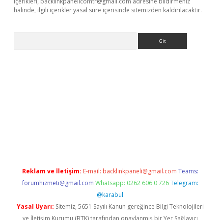
içerikleri,
backlinkpanelicomtr@gmail.com
adresine bildirmeniz
halinde, ilgili içerikler yasal süre içerisinde sitemizden kaldırılacaktır.
Arama
riş yap
betexper bahis
Reklam ve İletişim:
E-mail:
backlinkpaneli@gmail.com
Teams:
forumhizmeti@gmail.com
Whatsapp: 0262 606 0 726
Telegram:
@karabul
Yasal Uyarı:
Sitemiz, 5651 Sayılı Kanun gereğince Bilgi Teknolojileri
ve İletişim Kurumu (BTK) tarafından onaylanmış bir Yer Sağlayıcı