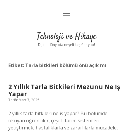
menüyü
Anasayfa
aç
Gizlilik Politikası
Teknoloji ve Hikaye
Yasal Uyarı
Dijital dünyada neşeli keşifler yap!
Hakkımızda
Etiket:
Tarla bitkileri bölümü önü açık mı
2 Yıllık Tarla Bitkileri Mezunu Ne Iş
Yapar
Tarih: Mart 7, 2025
2 yıllık tarla bitkileri ne iş yapar? Bu bölümde
okuyan öğrenciler, çeşitli tarım sistemleri
yetiştirmek, hastalıklarla ve zararlılarla mücadele,