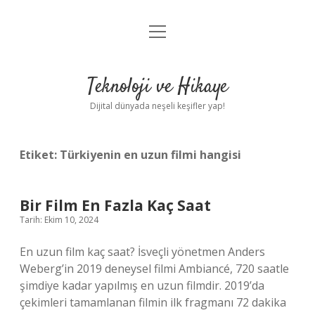
menüyü
Anasayfa
aç
Gizlilik Politikası
Teknoloji ve Hikaye
Yasal Uyarı
Dijital dünyada neşeli keşifler yap!
Hakkımızda
Etiket:
Türkiyenin en uzun filmi hangisi
Bir Film En Fazla Kaç Saat
Tarih: Ekim 10, 2024
En uzun film kaç saat? İsveçli yönetmen Anders
Weberg’in 2019 deneysel filmi Ambiancé, 720 saatle
şimdiye kadar yapılmış en uzun filmdir. 2019’da
çekimleri tamamlanan filmin ilk fragmanı 72 dakika