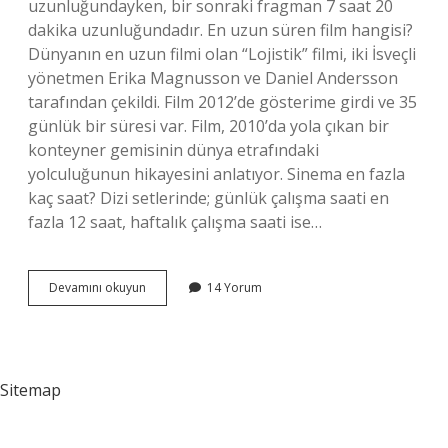
uzunluğundayken, bir sonraki fragman 7 saat 20
dakika uzunluğundadır. En uzun süren film hangisi?
Dünyanın en uzun filmi olan “Lojistik” filmi, iki İsveçli
yönetmen Erika Magnusson ve Daniel Andersson
tarafından çekildi. Film 2012’de gösterime girdi ve 35
günlük bir süresi var. Film, 2010’da yola çıkan bir
konteyner gemisinin dünya etrafındaki
yolculuğunun hikayesini anlatıyor. Sinema en fazla
kaç saat? Dizi setlerinde; günlük çalışma saati en
fazla 12 saat, haftalık çalışma saati ise…
Bir
Devamını okuyun
14 Yorum
Film
En
Fazla
Kaç
Saat
Sitemap