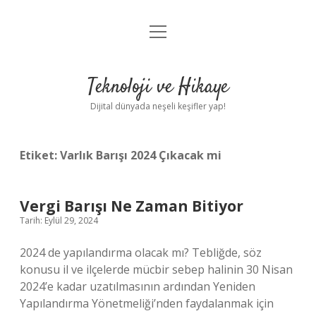
menüyü
Anasayfa
aç
Gizlilik Politikası
Teknoloji ve Hikaye
Yasal Uyarı
Dijital dünyada neşeli keşifler yap!
Hakkımızda
Etiket:
Varlık Barışı 2024 Çıkacak mi
Vergi Barışı Ne Zaman Bitiyor
Tarih: Eylül 29, 2024
2024 de yapılandırma olacak mı? Tebliğde, söz
konusu il ve ilçelerde mücbir sebep halinin 30 Nisan
2024’e kadar uzatılmasının ardından Yeniden
Yapılandırma Yönetmeliği’nden faydalanmak için