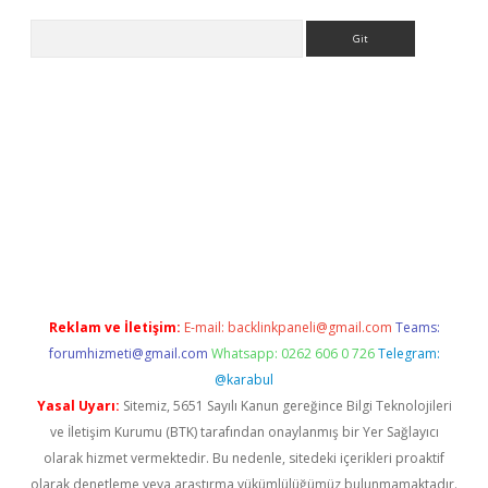
Arama
his
Reklam ve İletişim:
E-mail:
backlinkpaneli@gmail.com
Teams:
forumhizmeti@gmail.com
Whatsapp: 0262 606 0 726
Telegram:
@karabul
Yasal Uyarı:
Sitemiz, 5651 Sayılı Kanun gereğince Bilgi Teknolojileri
ve İletişim Kurumu (BTK) tarafından onaylanmış bir Yer Sağlayıcı
olarak hizmet vermektedir. Bu nedenle, sitedeki içerikleri proaktif
olarak denetleme veya araştırma yükümlülüğümüz bulunmamaktadır.